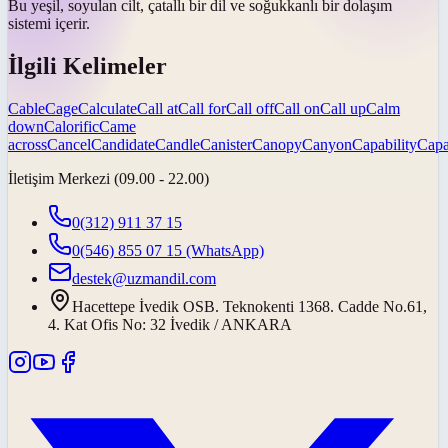
Bu yeşil, soyulan cilt, çatallı bir dil ve soğukkanlı bir
dolaşım
sistemi içerir
.
İlgili Kelimeler
Cable
Cage
Calculate
Call at
Call for
Call off
Call on
Call up
Calm
down
Calorific
Came
across
Cancel
Candidate
Candle
Canister
Canopy
Canyon
Capability
Capa
İletişim Merkezi (09.00 - 22.00)
0(312) 911 37 15
0(546) 855 07 15
(WhatsApp)
destek@uzmandil.com
Hacettepe İvedik OSB. Teknokenti 1368. Cadde No.61,
4. Kat Ofis No: 32 İvedik / ANKARA