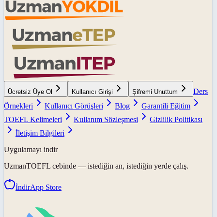
Ders
Ücretsiz Üye Ol
Kullanıcı Girişi
Şifremi Unuttum
Örnekleri
Kullanıcı Görüşleri
Blog
Garantili Eğitim
TOEFL Kelimeleri
Kullanım Sözleşmesi
Gizlilik Politikası
İletişim Bilgileri
Uygulamayı indir
UzmanTOEFL
cebinde — istediğin an, istediğin yerde çalış.
İndir
App Store