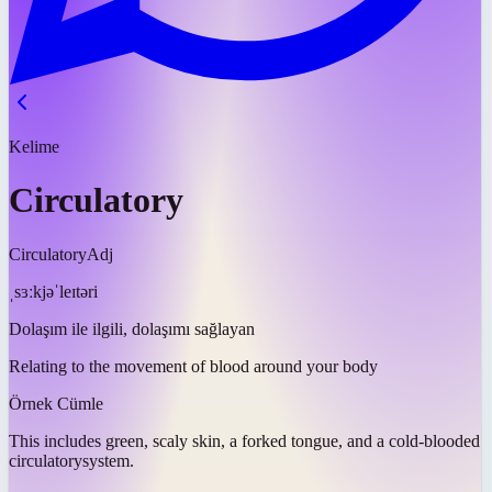
Kelime
Circulatory
Circulatory
Adj
ˌsɜːkjəˈleɪtəri
Dolaşım ile ilgili, dolaşımı sağlayan
Relating to the movement of blood around your body
Örnek Cümle
This includes green, scaly skin, a forked tongue, and a cold-blooded
circulatory
system.