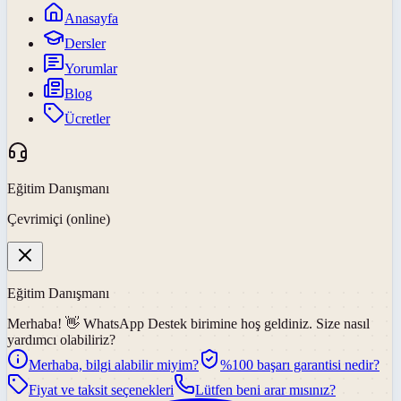
Anasayfa
Dersler
Yorumlar
Blog
Ücretler
Eğitim Danışmanı
Çevrimiçi (online)
Eğitim Danışmanı
Merhaba! 👋
WhatsApp Destek
birimine hoş geldiniz. Size nasıl
yardımcı olabiliriz?
Merhaba, bilgi alabilir miyim?
%100 başarı garantisi nedir?
Fiyat ve taksit seçenekleri
Lütfen beni arar mısınız?