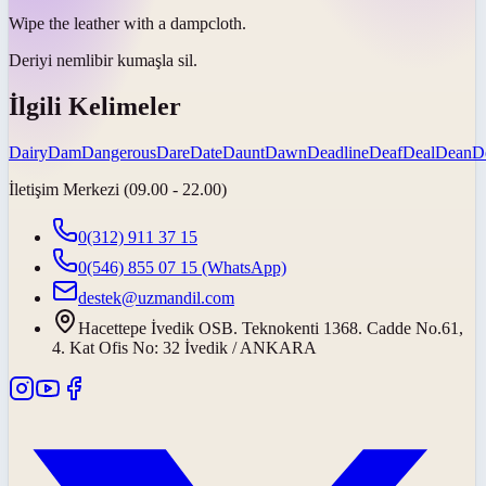
Wipe the leather with a
damp
cloth.
Deriyi
nemli
bir kumaşla sil.
İlgili Kelimeler
Dairy
Dam
Dangerous
Dare
Date
Daunt
Dawn
Deadline
Deaf
Deal
Dean
D
İletişim Merkezi (09.00 - 22.00)
0(312) 911 37 15
0(546) 855 07 15
(WhatsApp)
destek@uzmandil.com
Hacettepe İvedik OSB. Teknokenti 1368. Cadde No.61,
4. Kat Ofis No: 32 İvedik / ANKARA