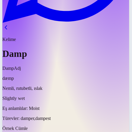
Kelime
Damp
Damp
Adj
dæmp
Nemli, rutubetli, ıslak
Slightly wet
Eş anlamlılar:
Moist
Türevler:
damper,dampest
Örnek Cümle