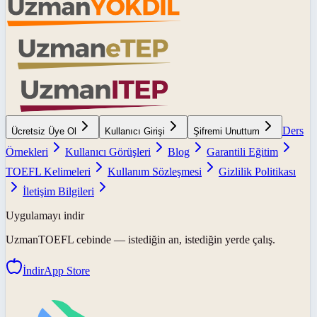
Ders
Ücretsiz Üye Ol
Kullanıcı Girişi
Şifremi Unuttum
Örnekleri
Kullanıcı Görüşleri
Blog
Garantili Eğitim
TOEFL Kelimeleri
Kullanım Sözleşmesi
Gizlilik Politikası
İletişim Bilgileri
Uygulamayı indir
UzmanTOEFL
cebinde — istediğin an, istediğin yerde çalış.
İndir
App Store