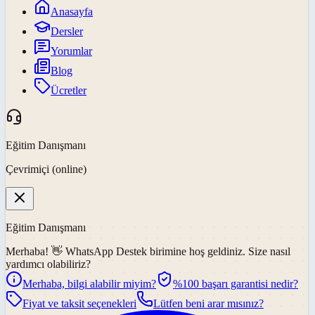
Anasayfa
Dersler
Yorumlar
Blog
Ücretler
Eğitim Danışmanı
Çevrimiçi (online)
Eğitim Danışmanı
Merhaba! 👋
WhatsApp Destek
birimine hoş geldiniz. Size nasıl
yardımcı olabiliriz?
Merhaba, bilgi alabilir miyim?
%100 başarı garantisi nedir?
Fiyat ve taksit seçenekleri
Lütfen beni arar mısınız?