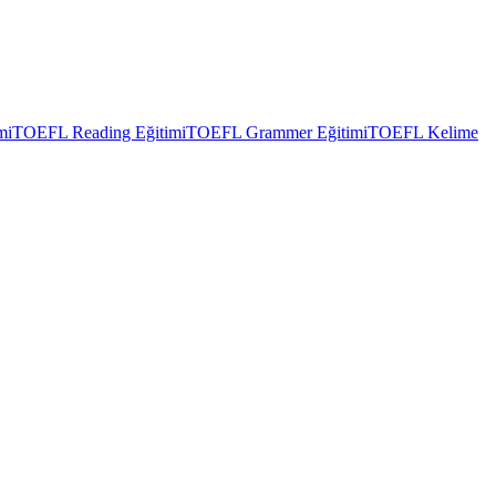
mi
TOEFL Reading Eğitimi
TOEFL Grammer Eğitimi
TOEFL Kelime