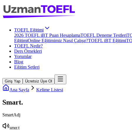
TOEFL Eğitimi
2026 TOEFL iBT Puan Hesaplama
TOEFL Deneme Testleri
TO
Eğitimi
Online Eğitimimiz Nasıl Çalışır?
TOEFL iBT Eğitimi
TO
TOEFL Nedir?
Ders Örnekleri
Yorumlar
Blog
Eğitim Setleri
Giriş Yap
Ücretsiz Üye Ol
Ana Sayfa
Kelime Listesi
Smart
.
Smart
Adj
smɑːt