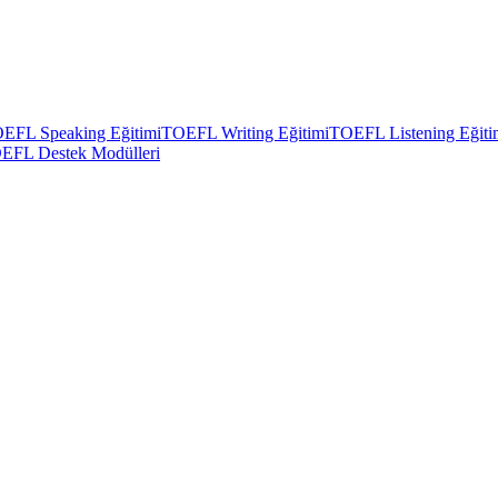
EFL Speaking Eğitimi
TOEFL Writing Eğitimi
TOEFL Listening Eğiti
EFL Destek Modülleri