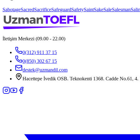
Sabotage
Sacred
Sacrifice
Safeguard
Safety
Saint
Sake
Sale
Salesman
Salin
İletişim Merkezi (09.00 - 22.00)
0(312) 911 37 15
0(850) 302 67 15
destek@uzmandil.com
Hacettepe İvedik OSB. Teknokenti 1368. Cadde No.61, 4