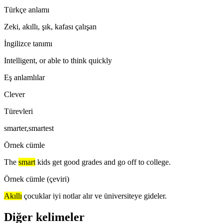
Türkçe anlamı
Zeki, akıllı, şık, kafası çalışan
İngilizce tanımı
Intelligent, or able to think quickly
Eş anlamlılar
Clever
Türevleri
smarter,smartest
Örnek cümle
The
smart
kids get good grades and go off to college.
Örnek cümle (çeviri)
Akıllı
çocuklar iyi notlar alır ve üniversiteye gideler.
Diğer kelimeler