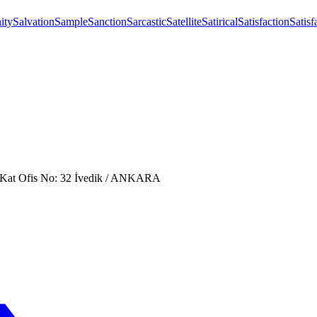
ity
Salvation
Sample
Sanction
Sarcastic
Satellite
Satirical
Satisfaction
Satisf
. Kat Ofis No: 32 İvedik / ANKARA