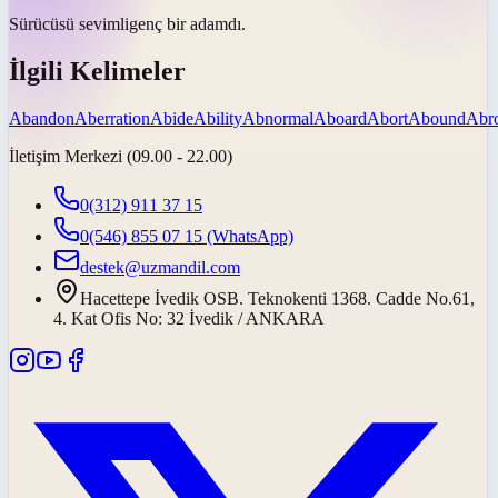
Sürücüsü
sevimli
genç bir adamdı.
İlgili Kelimeler
Abandon
Aberration
Abide
Ability
Abnormal
Aboard
Abort
Abound
Abr
İletişim Merkezi (09.00 - 22.00)
0(312) 911 37 15
0(546) 855 07 15
(WhatsApp)
destek@uzmandil.com
Hacettepe İvedik OSB. Teknokenti 1368. Cadde No.61,
4. Kat Ofis No: 32 İvedik / ANKARA