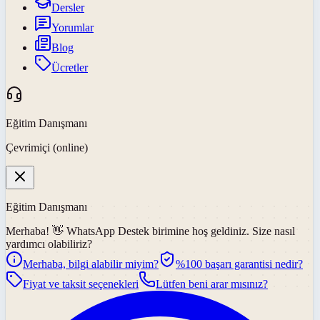
Dersler
Yorumlar
Blog
Ücretler
Eğitim Danışmanı
Çevrimiçi (online)
Eğitim Danışmanı
Merhaba! 👋
WhatsApp Destek
birimine hoş geldiniz. Size nasıl
yardımcı olabiliriz?
Merhaba, bilgi alabilir miyim?
%100 başarı garantisi nedir?
Fiyat ve taksit seçenekleri
Lütfen beni arar mısınız?