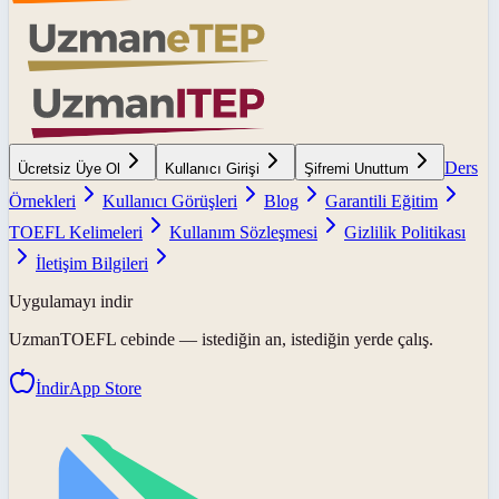
Ders
Ücretsiz Üye Ol
Kullanıcı Girişi
Şifremi Unuttum
Örnekleri
Kullanıcı Görüşleri
Blog
Garantili Eğitim
TOEFL Kelimeleri
Kullanım Sözleşmesi
Gizlilik Politikası
İletişim Bilgileri
Uygulamayı indir
UzmanTOEFL
cebinde — istediğin an, istediğin yerde çalış.
İndir
App Store