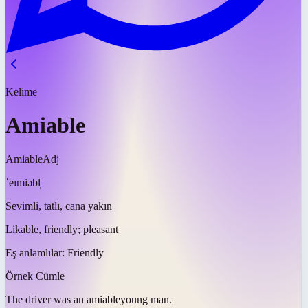
Kelime
Amiable
Amiable
Adj
ˈeɪmiəbl̩
Sevimli, tatlı, cana yakın
Likable, friendly; pleasant
Eş anlamlılar:
Friendly
Örnek Cümle
The driver was an
amiable
young man.