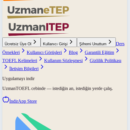
Ders
Ücretsiz Üye Ol
Kullanıcı Girişi
Şifremi Unuttum
Örnekleri
Kullanıcı Görüşleri
Blog
Garantili Eğitim
TOEFL Kelimeleri
Kullanım Sözleşmesi
Gizlilik Politikası
İletişim Bilgileri
Uygulamayı indir
UzmanTOEFL
cebinde — istediğin an, istediğin yerde çalış.
İndir
App Store