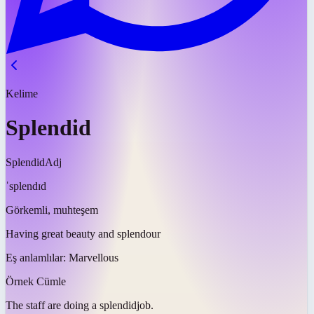
Kelime
Splendid
Splendid
Adj
ˈsplendɪd
Görkemli, muhteşem
Having great beauty and splendour
Eş anlamlılar:
Marvellous
Örnek Cümle
The staff are doing a
splendid
job.