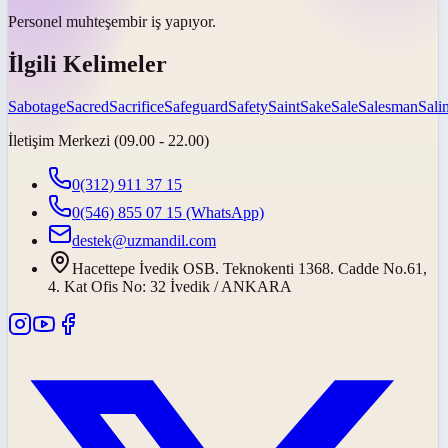
Personel
muhteşem
bir iş yapıyor.
İlgili Kelimeler
Sabotage
Sacred
Sacrifice
Safeguard
Safety
Saint
Sake
Sale
Salesman
Salin
İletişim Merkezi (09.00 - 22.00)
0(312) 911 37 15
0(546) 855 07 15
(WhatsApp)
destek@uzmandil.com
Hacettepe İvedik OSB. Teknokenti 1368. Cadde No.61,
4. Kat Ofis No: 32 İvedik / ANKARA