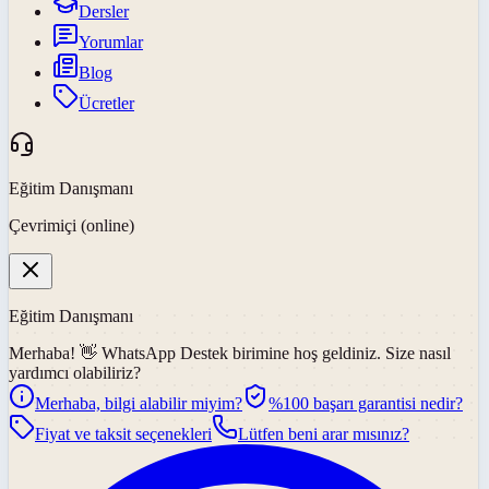
Dersler
Yorumlar
Blog
Ücretler
Eğitim Danışmanı
Çevrimiçi (online)
Eğitim Danışmanı
Merhaba! 👋
WhatsApp Destek
birimine hoş geldiniz. Size nasıl
yardımcı olabiliriz?
Merhaba, bilgi alabilir miyim?
%100 başarı garantisi nedir?
Fiyat ve taksit seçenekleri
Lütfen beni arar mısınız?