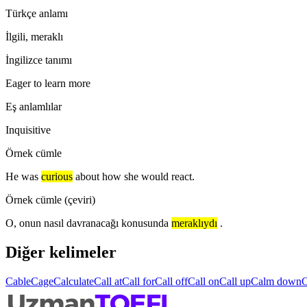
Türkçe anlamı
İlgili, meraklı
İngilizce tanımı
Eager to learn more
Eş anlamlılar
Inquisitive
Örnek cümle
He was
curious
about how she would react.
Örnek cümle (çeviri)
O, onun nasıl davranacağı konusunda
meraklıydı
.
Diğer kelimeler
Cable
Cage
Calculate
Call at
Call for
Call off
Call on
Call up
Calm down
C