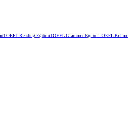
mi
TOEFL Reading Eğitimi
TOEFL Grammer Eğitimi
TOEFL Kelime