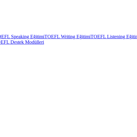
EFL Speaking Eğitimi
TOEFL Writing Eğitimi
TOEFL Listening Eğiti
EFL Destek Modülleri