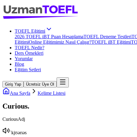
TOEFL Eğitimi
2026 TOEFL iBT Puan Hesaplama
TOEFL Deneme Testleri
TO
Eğitimi
Online Eğitimimiz Nasıl Çalışır?
TOEFL iBT Eğitimi
TO
TOEFL Nedir?
Ders Örnekleri
Yorumlar
Blog
Eğitim Setleri
Giriş Yap
Ücretsiz Üye Ol
Ana Sayfa
Kelime Listesi
Curious
.
Curious
Adj
ˈkjʊərɪəs