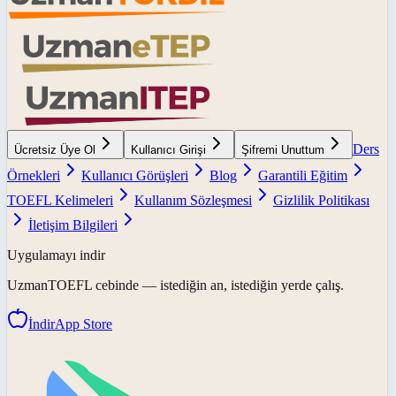
Ders
Ücretsiz Üye Ol
Kullanıcı Girişi
Şifremi Unuttum
Örnekleri
Kullanıcı Görüşleri
Blog
Garantili Eğitim
TOEFL Kelimeleri
Kullanım Sözleşmesi
Gizlilik Politikası
İletişim Bilgileri
Uygulamayı indir
UzmanTOEFL
cebinde — istediğin an, istediğin yerde çalış.
İndir
App Store