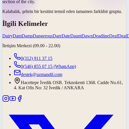
section of the city.
Kalabalık, şehrin bir kesitini temsil eden
tamamen farklı
bir gruptu.
İlgili Kelimeler
Dairy
Dam
Damp
Dangerous
Dare
Date
Daunt
Dawn
Deadline
Deaf
Deal
İletişim Merkezi (09.00 - 22.00)
0(312) 911 37 15
0(546) 855 07 15
(WhatsApp)
destek@uzmandil.com
Hacettepe İvedik OSB. Teknokenti 1368. Cadde No.61,
4. Kat Ofis No: 32 İvedik / ANKARA