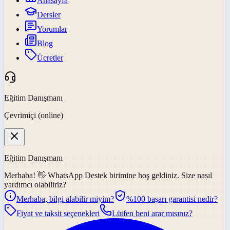
Anasayfa
Dersler
Yorumlar
Blog
Ücretler
Eğitim Danışmanı
Çevrimiçi (online)
Eğitim Danışmanı
Merhaba! 👋
WhatsApp Destek
birimine hoş geldiniz. Size nasıl
yardımcı olabiliriz?
Merhaba, bilgi alabilir miyim?
%100 başarı garantisi nedir?
Fiyat ve taksit seçenekleri
Lütfen beni arar mısınız?