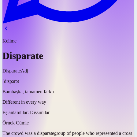
Kelime
Disparate
Disparate
Adj
ˈdɪspərət
Bambaşka, tamamen farklı
Different in every way
Eş anlamlılar:
Dissimilar
Örnek Cümle
The crowd was a
disparate
group of people who represented a cross