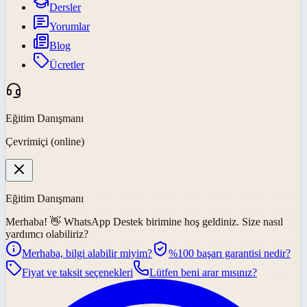
Dersler
Yorumlar
Blog
Ücretler
Eğitim Danışmanı
Çevrimiçi (online)
Eğitim Danışmanı
Merhaba! 👋
WhatsApp Destek
birimine hoş geldiniz. Size nasıl
yardımcı olabiliriz?
Merhaba, bilgi alabilir miyim?
%100 başarı garantisi nedir?
Fiyat ve taksit seçenekleri
Lütfen beni arar mısınız?