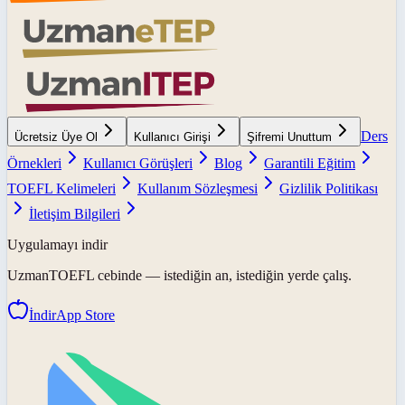
Ders
Ücretsiz Üye Ol
Kullanıcı Girişi
Şifremi Unuttum
Örnekleri
Kullanıcı Görüşleri
Blog
Garantili Eğitim
TOEFL Kelimeleri
Kullanım Sözleşmesi
Gizlilik Politikası
İletişim Bilgileri
Uygulamayı indir
UzmanTOEFL
cebinde — istediğin an, istediğin yerde çalış.
İndir
App Store