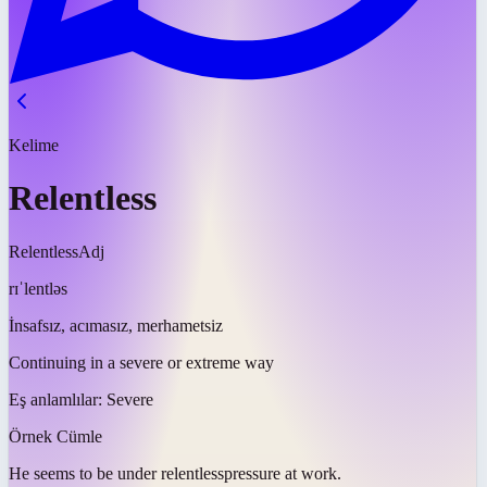
Kelime
Relentless
Relentless
Adj
rɪˈlentləs
İnsafsız, acımasız, merhametsiz
Continuing in a severe or extreme way
Eş anlamlılar:
Severe
Örnek Cümle
He seems to be under
relentless
pressure at work.