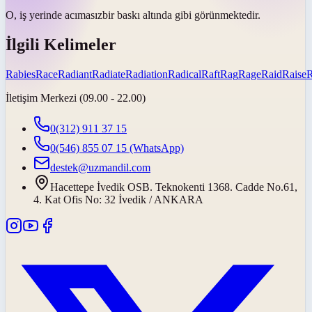
O, iş yerinde
acımasız
bir baskı altında gibi görünmektedir.
İlgili Kelimeler
Rabies
Race
Radiant
Radiate
Radiation
Radical
Raft
Rag
Rage
Raid
Raise
İletişim Merkezi (09.00 - 22.00)
0(312) 911 37 15
0(546) 855 07 15
(WhatsApp)
destek@uzmandil.com
Hacettepe İvedik OSB. Teknokenti 1368. Cadde No.61,
4. Kat Ofis No: 32 İvedik / ANKARA