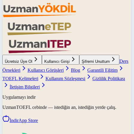
Ders
Ücretsiz Üye Ol
Kullanıcı Girişi
Şifremi Unuttum
Örnekleri
Kullanıcı Görüşleri
Blog
Garantili Eğitim
TOEFL Kelimeleri
Kullanım Sözleşmesi
Gizlilik Politikası
İletişim Bilgileri
Uygulamayı indir
UzmanTOEFL
cebinde — istediğin an, istediğin yerde çalış.
İndir
App Store