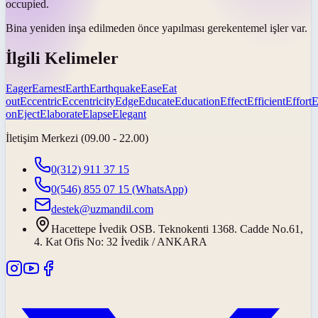
occupied.
Bina yeniden inşa edilmeden önce yapılması
gereken
temel işler var.
İlgili Kelimeler
Eager
Earnest
Earth
Earthquake
Ease
Eat
out
Eccentric
Eccentricity
Edge
Educate
Education
Effect
Efficient
Effort
E
on
Eject
Elaborate
Elapse
Elegant
İletişim Merkezi (09.00 - 22.00)
0(312) 911 37 15
0(546) 855 07 15
(WhatsApp)
destek@uzmandil.com
Hacettepe İvedik OSB. Teknokenti 1368. Cadde No.61,
4. Kat Ofis No: 32 İvedik / ANKARA