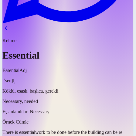
Kelime
Essential
Essential
Adj
ɪˈsenʃl̩
Köklü, esaslı, başlıca, gerekli
Necessary, needed
Eş anlamlılar:
Necessary
Örnek Cümle
There is
essential
work to be done before the building can be re-