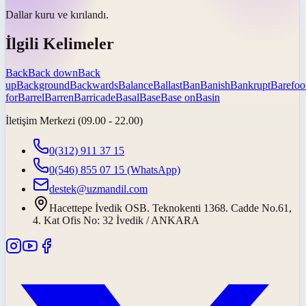
Dallar kuru ve
kırılandı
.
İlgili Kelimeler
Back
Back down
Back
up
Background
Backwards
Balance
Ballast
Ban
Banish
Bankrupt
Barefoo
for
Barrel
Barren
Barricade
Basal
Base
Base on
Basin
İletişim Merkezi (09.00 - 22.00)
0(312) 911 37 15
0(546) 855 07 15
(WhatsApp)
destek@uzmandil.com
Hacettepe İvedik OSB. Teknokenti 1368. Cadde No.61,
4. Kat Ofis No: 32 İvedik / ANKARA