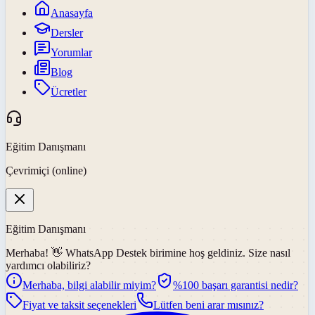
Anasayfa
Dersler
Yorumlar
Blog
Ücretler
Eğitim Danışmanı
Çevrimiçi (online)
Eğitim Danışmanı
Merhaba! 👋
WhatsApp Destek
birimine hoş geldiniz. Size nasıl
yardımcı olabiliriz?
Merhaba, bilgi alabilir miyim?
%100 başarı garantisi nedir?
Fiyat ve taksit seçenekleri
Lütfen beni arar mısınız?