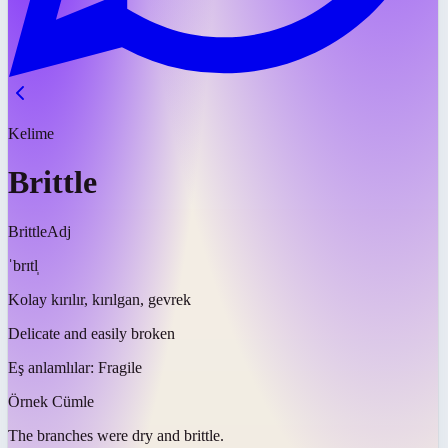
Kelime
Brittle
Brittle
Adj
ˈbrɪtl̩
Kolay kırılır, kırılgan, gevrek
Delicate and easily broken
Eş anlamlılar:
Fragile
Örnek Cümle
The branches were dry and
brittle
.