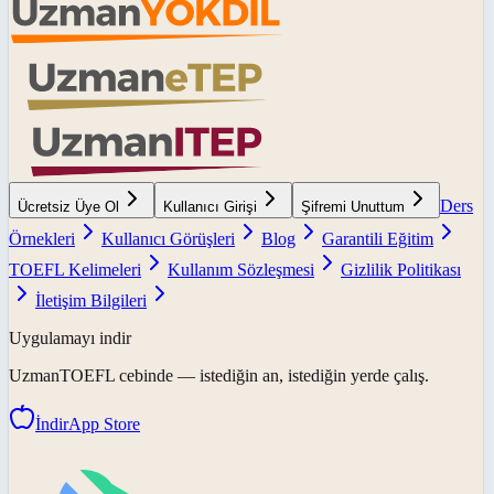
Ders
Ücretsiz Üye Ol
Kullanıcı Girişi
Şifremi Unuttum
Örnekleri
Kullanıcı Görüşleri
Blog
Garantili Eğitim
TOEFL Kelimeleri
Kullanım Sözleşmesi
Gizlilik Politikası
İletişim Bilgileri
Uygulamayı indir
UzmanTOEFL
cebinde — istediğin an, istediğin yerde çalış.
İndir
App Store