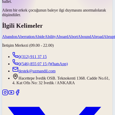
ballet.
Ailem bir erkek çocuğunun baleye ilgi duymasını
anormal
olarak
düşündüler.
İlgili Kelimeler
Abandon
Aberration
Abide
Ability
Aboard
Abort
Abound
Abroad
Abrupt
İletişim Merkezi (09.00 - 22.00)
0(312) 911 37 15
0(546) 855 07 15
(WhatsApp)
destek@uzmandil.com
Hacettepe İvedik OSB. Teknokenti 1368. Cadde No.61,
4. Kat Ofis No: 32 İvedik / ANKARA