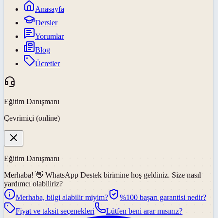
Anasayfa
Dersler
Yorumlar
Blog
Ücretler
Eğitim Danışmanı
Çevrimiçi (online)
Eğitim Danışmanı
Merhaba! 👋
WhatsApp Destek
birimine hoş geldiniz. Size nasıl
yardımcı olabiliriz?
Merhaba, bilgi alabilir miyim?
%100 başarı garantisi nedir?
Fiyat ve taksit seçenekleri
Lütfen beni arar mısınız?