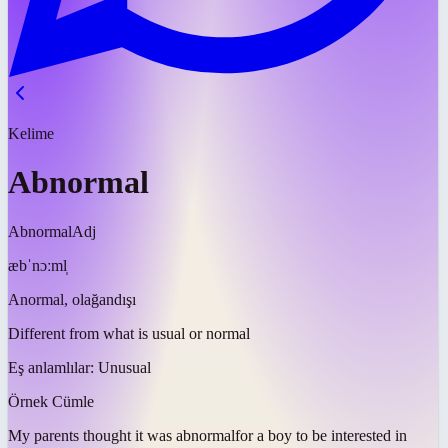
Kelime
Abnormal
Abnormal
Adj
æbˈnɔːml̩
Anormal, olağandışı
Different from what is usual or normal
Eş anlamlılar:
Unusual
Örnek Cümle
My parents thought it was
abnormal
for a boy to be interested in