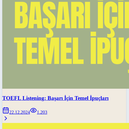
TOEFL Listening: Başarı İçin Temel İpuçları
22.12.2024
1.203