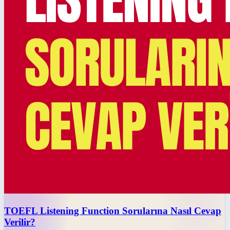
TOEFL Listening Function Sorularına Nasıl Cevap
Verilir?