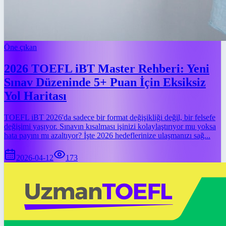
Öne çıkan
2026 TOEFL iBT Master Rehberi: Yeni
Sınav Düzeninde 5+ Puan İçin Eksiksiz
Yol Haritası
TOEFL iBT 2026'da sadece bir format değişikliği değil, bir felsefe
değişimi yaşıyor. Sınavın kısalması işinizi kolaylaştırıyor mu yoksa
hata payını mı azaltıyor? İşte 2026 hedeflerinize ulaşmanızı sağ...
2026-04-12
173