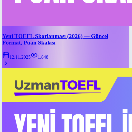
Yeni TOEFL Skorlanması (2026) — Güncel
Format, Puan Skalası
12.11.2025
1.848