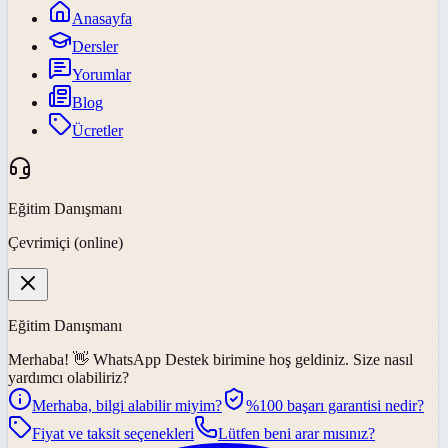
Anasayfa
Dersler
Yorumlar
Blog
Ücretler
Eğitim Danışmanı
Çevrimiçi (online)
Eğitim Danışmanı
Merhaba! 👋
WhatsApp Destek
birimine hoş geldiniz. Size nasıl
yardımcı olabiliriz?
Merhaba, bilgi alabilir miyim?
%100 başarı garantisi nedir?
Fiyat ve taksit seçenekleri
Lütfen beni arar mısınız?