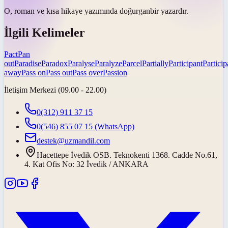
O, roman ve kısa hikaye yazımında
doğurgan
bir yazardır.
İlgili Kelimeler
Pact
Pan
out
Paradise
Paradox
Paralyse
Paralyze
Parcel
Partially
Participant
Particip
away
Pass on
Pass out
Pass over
Passion
İletişim Merkezi (09.00 - 22.00)
0(312) 911 37 15
0(546) 855 07 15
(WhatsApp)
destek@uzmandil.com
Hacettepe İvedik OSB. Teknokenti 1368. Cadde No.61,
4. Kat Ofis No: 32 İvedik / ANKARA