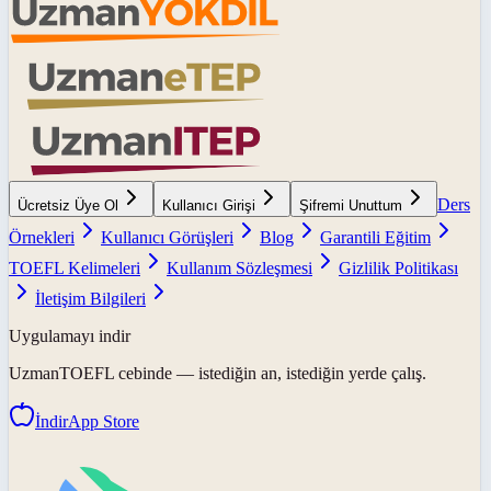
Ders
Ücretsiz Üye Ol
Kullanıcı Girişi
Şifremi Unuttum
Örnekleri
Kullanıcı Görüşleri
Blog
Garantili Eğitim
TOEFL Kelimeleri
Kullanım Sözleşmesi
Gizlilik Politikası
İletişim Bilgileri
Uygulamayı indir
UzmanTOEFL
cebinde — istediğin an, istediğin yerde çalış.
İndir
App Store