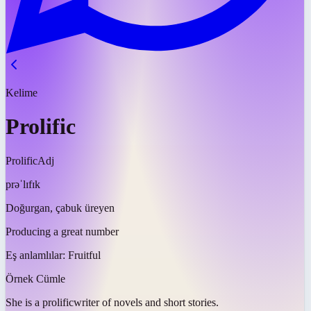
Kelime
Prolific
Prolific
Adj
prəˈlɪfɪk
Doğurgan, çabuk üreyen
Producing a great number
Eş anlamlılar:
Fruitful
Örnek Cümle
She is a
prolific
writer of novels and short stories.