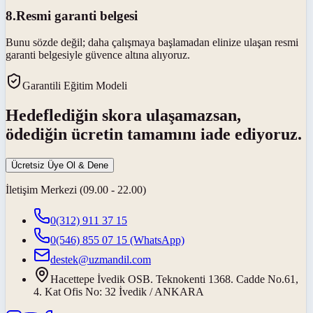
8
.
Resmi garanti belgesi
Bunu sözde değil; daha çalışmaya başlamadan elinize ulaşan resmi
garanti belgesiyle güvence altına alıyoruz.
Garantili Eğitim Modeli
Hedeflediğin skora ulaşamazsan,
ödediğin ücretin tamamını iade ediyoruz.
Ücretsiz Üye Ol & Dene
İletişim Merkezi (09.00 - 22.00)
0(312) 911 37 15
0(546) 855 07 15
(WhatsApp)
destek@uzmandil.com
Hacettepe İvedik OSB. Teknokenti 1368. Cadde No.61,
4. Kat Ofis No: 32 İvedik / ANKARA