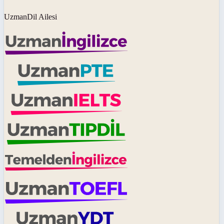
UzmanDil Ailesi