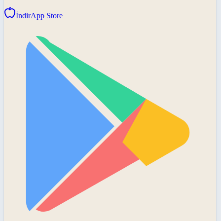
İndir
App Store