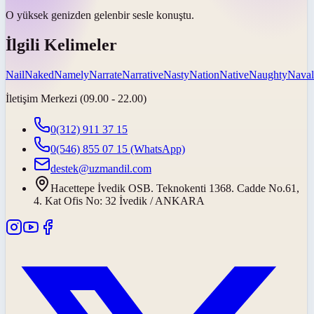
O yüksek
genizden gelen
bir sesle konuştu.
İlgili Kelimeler
Nail
Naked
Namely
Narrate
Narrative
Nasty
Nation
Native
Naughty
Naval
İletişim Merkezi (09.00 - 22.00)
0(312) 911 37 15
0(546) 855 07 15
(WhatsApp)
destek@uzmandil.com
Hacettepe İvedik OSB. Teknokenti 1368. Cadde No.61,
4. Kat Ofis No: 32 İvedik / ANKARA