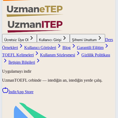
Ders
Ücretsiz Üye Ol
Kullanıcı Girişi
Şifremi Unuttum
Örnekleri
Kullanıcı Görüşleri
Blog
Garantili Eğitim
TOEFL Kelimeleri
Kullanım Sözleşmesi
Gizlilik Politikası
İletişim Bilgileri
Uygulamayı indir
UzmanTOEFL
cebinde — istediğin an, istediğin yerde çalış.
İndir
App Store