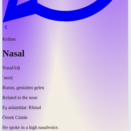
Kelime
Nasal
Nasal
Adj
ˈneɪzl̩
Burun, genizden gelen
Related to the nose
Eş anlamlılar:
Rhinal
Örnek Cümle
He spoke in a high
nasal
voice.