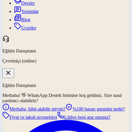
Dersler
Yorumlar
Blog
Ücretler
Eğitim Danışmanı
Çevrimiçi (online)
Eğitim Danışmanı
Merhaba! 👋
WhatsApp Destek
birimine hoş geldiniz. Size nasıl
yardımcı olabiliriz?
Merhaba, bilgi alabilir miyim?
%100 başarı garantisi nedir?
Fiyat ve taksit seçenekleri
Lütfen beni arar mısınız?