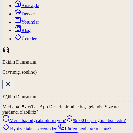
Anasayfa
Dersler
Yorumlar
Blog
Ücretler
Eğitim Danışmanı
Çevrimiçi (online)
Eğitim Danışmanı
Merhaba! 👋
WhatsApp Destek
birimine hoş geldiniz. Size nasıl
yardımcı olabiliriz?
Merhaba, bilgi alabilir miyim?
%100 başarı garantisi nedir?
Fiyat ve taksit seçenekleri
Lütfen beni arar mısınız?