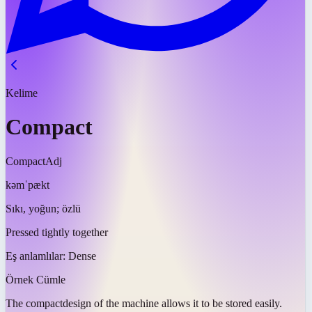
Kelime
Compact
Compact
Adj
kəmˈpækt
Sıkı, yoğun; özlü
Pressed tightly together
Eş anlamlılar:
Dense
Örnek Cümle
The
compact
design of the machine allows it to be stored easily.