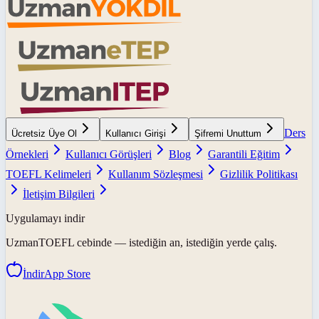
Ders
Ücretsiz Üye Ol
Kullanıcı Girişi
Şifremi Unuttum
Örnekleri
Kullanıcı Görüşleri
Blog
Garantili Eğitim
TOEFL Kelimeleri
Kullanım Sözleşmesi
Gizlilik Politikası
İletişim Bilgileri
Uygulamayı indir
UzmanTOEFL
cebinde — istediğin an, istediğin yerde çalış.
İndir
App Store