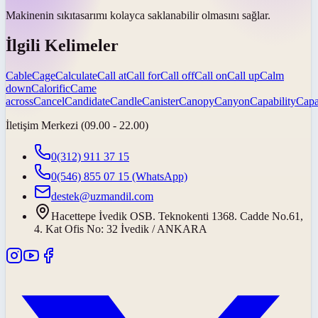
Makinenin
sıkı
tasarımı kolayca saklanabilir olmasını sağlar.
İlgili Kelimeler
Cable
Cage
Calculate
Call at
Call for
Call off
Call on
Call up
Calm
down
Calorific
Came
across
Cancel
Candidate
Candle
Canister
Canopy
Canyon
Capability
Capa
İletişim Merkezi (09.00 - 22.00)
0(312) 911 37 15
0(546) 855 07 15
(WhatsApp)
destek@uzmandil.com
Hacettepe İvedik OSB. Teknokenti 1368. Cadde No.61,
4. Kat Ofis No: 32 İvedik / ANKARA