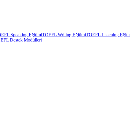
EFL Speaking Eğitimi
TOEFL Writing Eğitimi
TOEFL Listening Eğiti
EFL Destek Modülleri