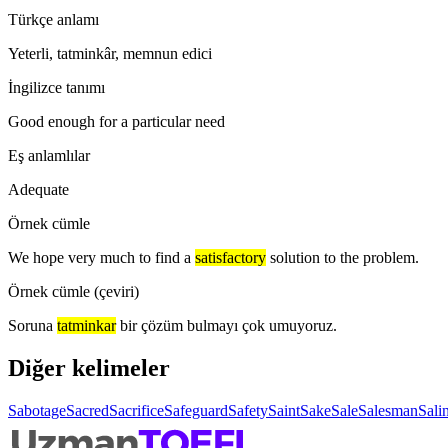
Türkçe anlamı
Yeterli, tatminkâr, memnun edici
İngilizce tanımı
Good enough for a particular need
Eş anlamlılar
Adequate
Örnek cümle
We hope very much to find a
satisfactory
solution to the problem.
Örnek cümle (çeviri)
Soruna
tatminkar
bir çözüm bulmayı çok umuyoruz.
Diğer kelimeler
Sabotage
Sacred
Sacrifice
Safeguard
Safety
Saint
Sake
Sale
Salesman
Salin