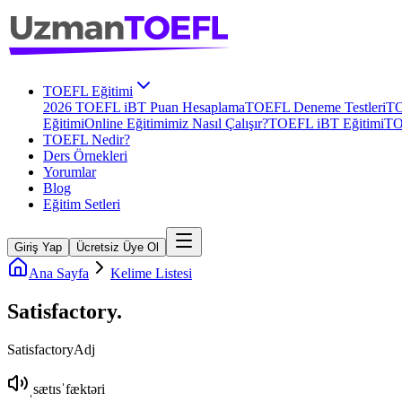
TOEFL Eğitimi
2026 TOEFL iBT Puan Hesaplama
TOEFL Deneme Testleri
TO
Eğitimi
Online Eğitimimiz Nasıl Çalışır?
TOEFL iBT Eğitimi
TO
TOEFL Nedir?
Ders Örnekleri
Yorumlar
Blog
Eğitim Setleri
Giriş Yap
Ücretsiz Üye Ol
Ana Sayfa
Kelime Listesi
Satisfactory
.
Satisfactory
Adj
ˌsætɪsˈfæktəri