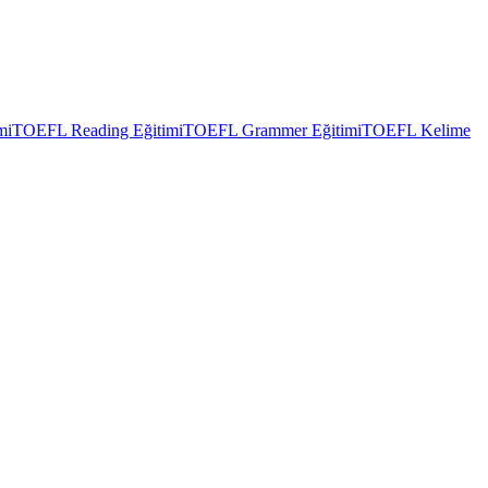
mi
TOEFL Reading Eğitimi
TOEFL Grammer Eğitimi
TOEFL Kelime