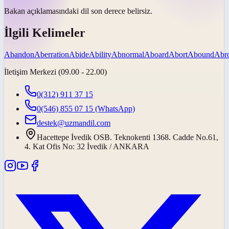
Bakan açıklamasındaki dil son derece
belirsiz
.
İlgili Kelimeler
Abandon
Aberration
Abide
Ability
Abnormal
Aboard
Abort
Abound
Abr
İletişim Merkezi (09.00 - 22.00)
0(312) 911 37 15
0(546) 855 07 15
(WhatsApp)
destek@uzmandil.com
Hacettepe İvedik OSB. Teknokenti 1368. Cadde No.61,
4. Kat Ofis No: 32 İvedik / ANKARA