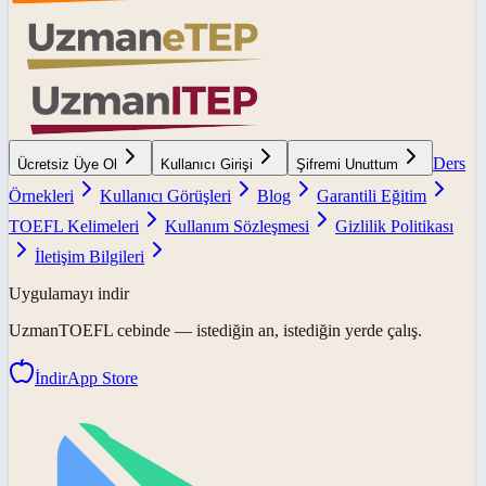
Ders
Ücretsiz Üye Ol
Kullanıcı Girişi
Şifremi Unuttum
Örnekleri
Kullanıcı Görüşleri
Blog
Garantili Eğitim
TOEFL Kelimeleri
Kullanım Sözleşmesi
Gizlilik Politikası
İletişim Bilgileri
Uygulamayı indir
UzmanTOEFL
cebinde — istediğin an, istediğin yerde çalış.
İndir
App Store