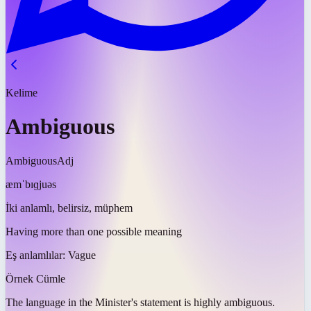
Kelime
Ambiguous
Ambiguous
Adj
æmˈbɪɡjuəs
İki anlamlı, belirsiz, müphem
Having more than one possible meaning
Eş anlamlılar:
Vague
Örnek Cümle
The language in the Minister's statement is highly
ambiguous
.