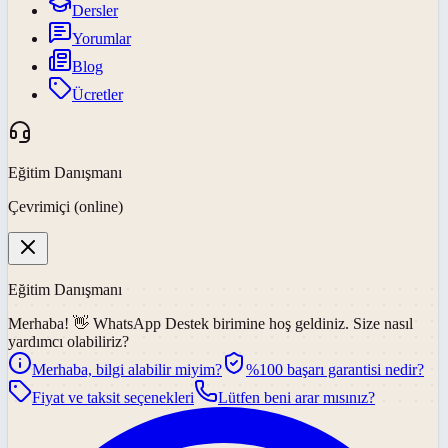
Dersler
Yorumlar
Blog
Ücretler
Eğitim Danışmanı
Çevrimiçi (online)
Eğitim Danışmanı
Merhaba! 👋
WhatsApp Destek
birimine hoş geldiniz. Size nasıl
yardımcı olabiliriz?
Merhaba, bilgi alabilir miyim?
%100 başarı garantisi nedir?
Fiyat ve taksit seçenekleri
Lütfen beni arar mısınız?