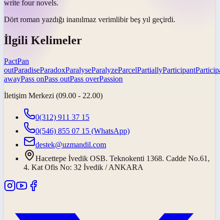
write four novels.
Dört roman yazdığı inanılmaz
verimli
bir beş yıl geçirdi.
İlgili Kelimeler
Pact
Pan
out
Paradise
Paradox
Paralyse
Paralyze
Parcel
Partially
Participant
Particip
away
Pass on
Pass out
Pass over
Passion
İletişim Merkezi (09.00 - 22.00)
0(312) 911 37 15
0(546) 855 07 15
(WhatsApp)
destek@uzmandil.com
Hacettepe İvedik OSB. Teknokenti 1368. Cadde No.61,
4. Kat Ofis No: 32 İvedik / ANKARA