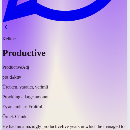
Kelime
Productive
Productive
Adj
prəˈdʌktɪv
Üretken, yaratıcı, verimli
Providing a large amount
Eş anlamlılar:
Fruitful
Örnek Cümle
He had an amazingly
productive
five years in which he managed to