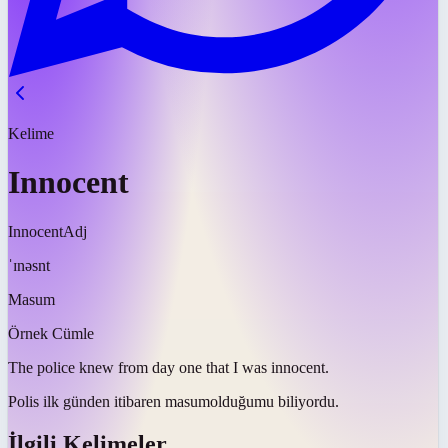
Kelime
Innocent
Innocent
Adj
ˈɪnəsnt
Masum
Örnek Cümle
The police knew from day one that I was
innocent
.
Polis ilk günden itibaren
masum
olduğumu biliyordu.
İlgili Kelimeler