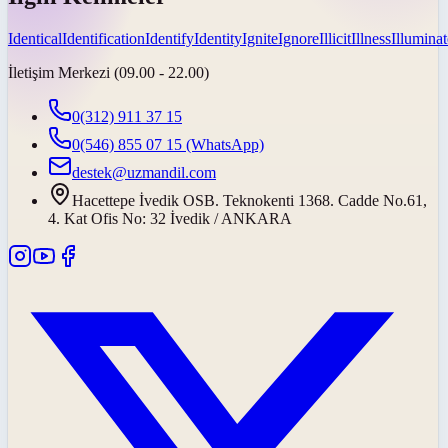
Identical
Identification
Identify
Identity
Ignite
Ignore
Illicit
Illness
Illuminat
İletişim Merkezi (09.00 - 22.00)
0(312) 911 37 15
0(546) 855 07 15
(WhatsApp)
destek@uzmandil.com
Hacettepe İvedik OSB. Teknokenti 1368. Cadde No.61,
4. Kat Ofis No: 32 İvedik / ANKARA