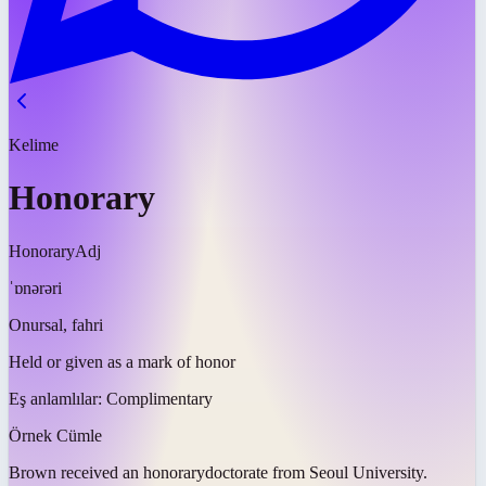
Kelime
Honorary
Honorary
Adj
ˈɒnərəri
Onursal, fahri
Held or given as a mark of honor
Eş anlamlılar:
Complimentary
Örnek Cümle
Brown received an
honorary
doctorate from Seoul University.