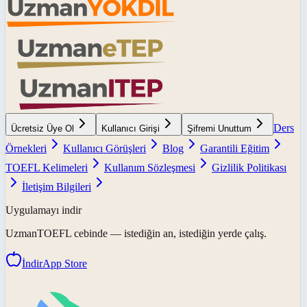
Ders
Ücretsiz Üye Ol
Kullanıcı Girişi
Şifremi Unuttum
Örnekleri
Kullanıcı Görüşleri
Blog
Garantili Eğitim
TOEFL Kelimeleri
Kullanım Sözleşmesi
Gizlilik Politikası
İletişim Bilgileri
Uygulamayı indir
UzmanTOEFL
cebinde — istediğin an, istediğin yerde çalış.
İndir
App Store