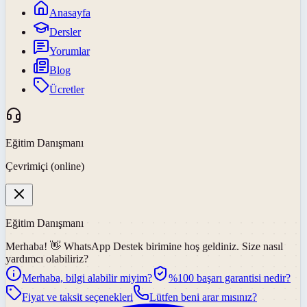
Anasayfa
Dersler
Yorumlar
Blog
Ücretler
Eğitim Danışmanı
Çevrimiçi (online)
Eğitim Danışmanı
Merhaba! 👋
WhatsApp Destek
birimine hoş geldiniz. Size nasıl
yardımcı olabiliriz?
Merhaba, bilgi alabilir miyim?
%100 başarı garantisi nedir?
Fiyat ve taksit seçenekleri
Lütfen beni arar mısınız?