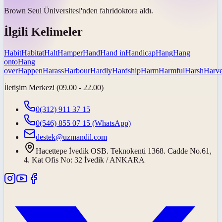
Brown Seul Üniversitesi'nden
fahri
doktora aldı.
İlgili Kelimeler
Habit
Habitat
Halt
Hamper
Hand
Hand in
Handicap
Hang
Hang
onto
Hang
over
Happen
Harass
Harbour
Hardly
Hardship
Harm
Harmful
Harsh
Harve
İletişim Merkezi (09.00 - 22.00)
0(312) 911 37 15
0(546) 855 07 15
(WhatsApp)
destek@uzmandil.com
Hacettepe İvedik OSB. Teknokenti 1368. Cadde No.61,
4. Kat Ofis No: 32 İvedik / ANKARA