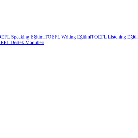
EFL Speaking Eğitimi
TOEFL Writing Eğitimi
TOEFL Listening Eğiti
EFL Destek Modülleri