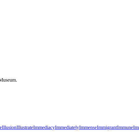
h Museum.
e
Illusion
Illustrate
Immediacy
Immediately
Immense
Immigrant
Immune
Im