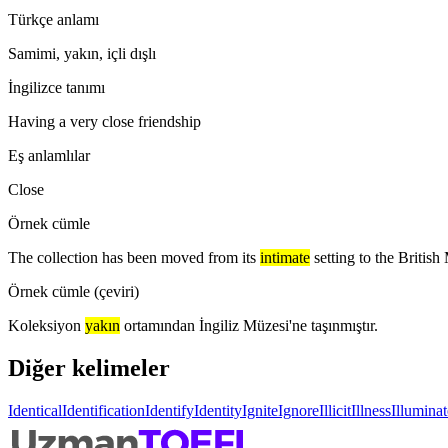
Türkçe anlamı
Samimi, yakın, içli dışlı
İngilizce tanımı
Having a very close friendship
Eş anlamlılar
Close
Örnek cümle
The collection has been moved from its
intimate
setting to the Britis
Örnek cümle (çeviri)
Koleksiyon
yakın
ortamından İngiliz Müzesi'ne taşınmıştır.
Diğer kelimeler
Identical
Identification
Identify
Identity
Ignite
Ignore
Illicit
Illness
Illuminat