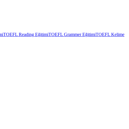
mi
TOEFL Reading Eğitimi
TOEFL Grammer Eğitimi
TOEFL Kelime