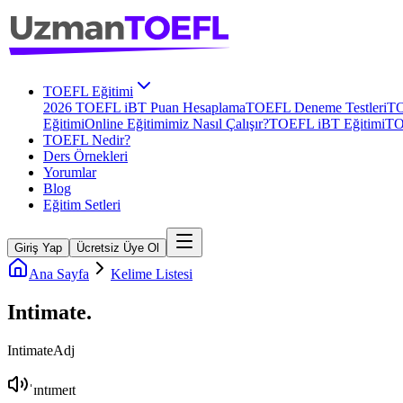
TOEFL Eğitimi
2026 TOEFL iBT Puan Hesaplama
TOEFL Deneme Testleri
TO
Eğitimi
Online Eğitimimiz Nasıl Çalışır?
TOEFL iBT Eğitimi
TO
TOEFL Nedir?
Ders Örnekleri
Yorumlar
Blog
Eğitim Setleri
Giriş Yap
Ücretsiz Üye Ol
Ana Sayfa
Kelime Listesi
Intimate
.
Intimate
Adj
ˈɪntɪmeɪt