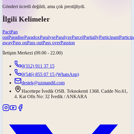
Gönderi ücretli değildi, ama çok
prestijliydi
.
İlgili Kelimeler
Pact
Pan
out
Paradise
Paradox
Paralyse
Paralyze
Parcel
Partially
Participant
Particip
away
Pass on
Pass out
Pass over
Passion
İletişim Merkezi (09.00 - 22.00)
0(312) 911 37 15
0(546) 855 07 15
(WhatsApp)
destek@uzmandil.com
Hacettepe İvedik OSB. Teknokenti 1368. Cadde No.61,
4. Kat Ofis No: 32 İvedik / ANKARA