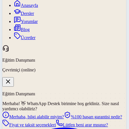
Anasayfa
Dersler
Yorumlar
Blog
Ücretler
Eğitim Danışmanı
Çevrimiçi (online)
Eğitim Danışmanı
Merhaba! 👋
WhatsApp Destek
birimine hoş geldiniz. Size nasıl
yardımcı olabiliriz?
Merhaba, bilgi alabilir miyim?
%100 başarı garantisi nedir?
Fiyat ve taksit seçenekleri
Lütfen beni arar mısınız?