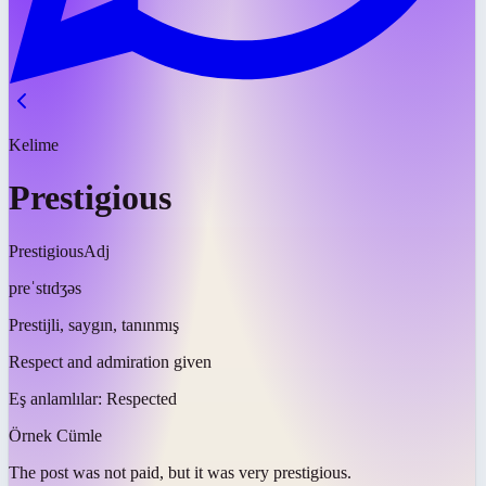
Kelime
Prestigious
Prestigious
Adj
preˈstɪdʒəs
Prestijli, saygın, tanınmış
Respect and admiration given
Eş anlamlılar:
Respected
Örnek Cümle
The post was not paid, but it was very
prestigious
.