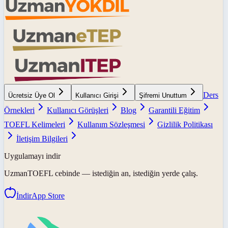
Ders
Ücretsiz Üye Ol
Kullanıcı Girişi
Şifremi Unuttum
Örnekleri
Kullanıcı Görüşleri
Blog
Garantili Eğitim
TOEFL Kelimeleri
Kullanım Sözleşmesi
Gizlilik Politikası
İletişim Bilgileri
Uygulamayı indir
UzmanTOEFL
cebinde — istediğin an, istediğin yerde çalış.
İndir
App Store