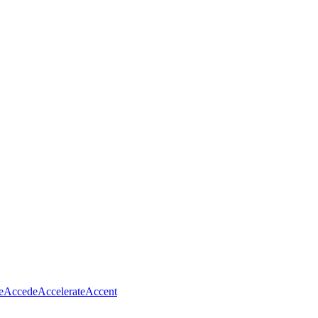
e
Accede
Accelerate
Accent