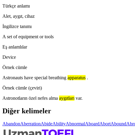
Türkçe anlamı
Alet, aygıt, cihaz
İngilizce tanımı
A set of equipment or tools
Eş anlamlılar
Device
Örnek cümle
Astronauts have special breathing
apparatus
.
Örnek cümle (çeviri)
Astronotların özel nefes alma
aygıtları
var.
Diğer kelimeler
Abandon
Aberration
Abide
Ability
Abnormal
Aboard
Abort
Abound
Abr