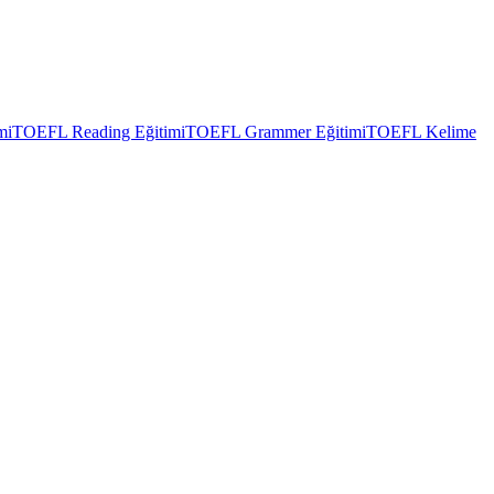
mi
TOEFL Reading Eğitimi
TOEFL Grammer Eğitimi
TOEFL Kelime