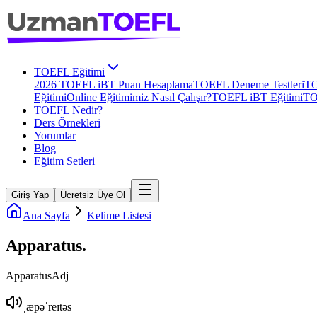
TOEFL Eğitimi
2026 TOEFL iBT Puan Hesaplama
TOEFL Deneme Testleri
TO
Eğitimi
Online Eğitimimiz Nasıl Çalışır?
TOEFL iBT Eğitimi
TO
TOEFL Nedir?
Ders Örnekleri
Yorumlar
Blog
Eğitim Setleri
Giriş Yap
Ücretsiz Üye Ol
Ana Sayfa
Kelime Listesi
Apparatus
.
Apparatus
Adj
ˌæpəˈreɪtəs