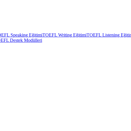
EFL Speaking Eğitimi
TOEFL Writing Eğitimi
TOEFL Listening Eğiti
EFL Destek Modülleri