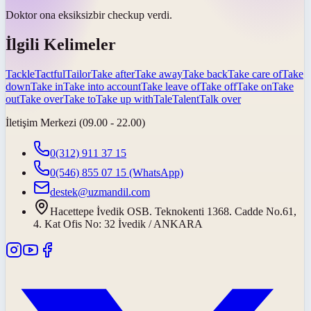
Doktor ona
eksiksiz
bir checkup verdi.
İlgili Kelimeler
Tackle
Tactful
Tailor
Take after
Take away
Take back
Take care of
Take
down
Take in
Take into account
Take leave of
Take off
Take on
Take
out
Take over
Take to
Take up with
Tale
Talent
Talk over
İletişim Merkezi (09.00 - 22.00)
0(312) 911 37 15
0(546) 855 07 15
(WhatsApp)
destek@uzmandil.com
Hacettepe İvedik OSB. Teknokenti 1368. Cadde No.61,
4. Kat Ofis No: 32 İvedik / ANKARA