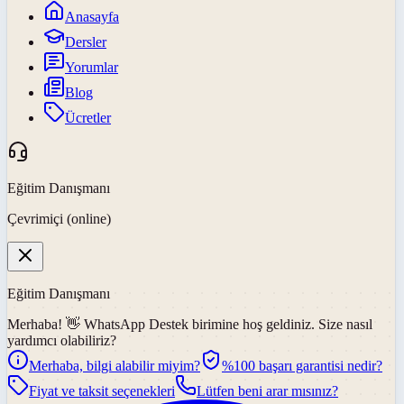
Anasayfa
Dersler
Yorumlar
Blog
Ücretler
Eğitim Danışmanı
Çevrimiçi (online)
Eğitim Danışmanı
Merhaba! 👋
WhatsApp Destek
birimine hoş geldiniz. Size nasıl
yardımcı olabiliriz?
Merhaba, bilgi alabilir miyim?
%100 başarı garantisi nedir?
Fiyat ve taksit seçenekleri
Lütfen beni arar mısınız?