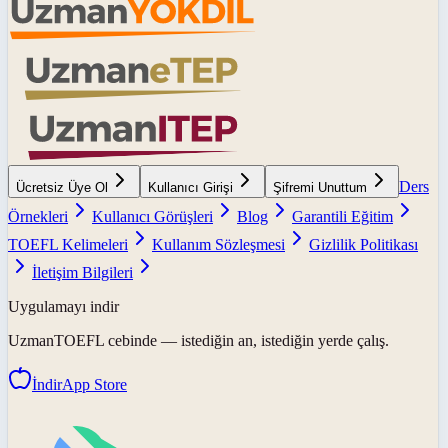
Ders
Ücretsiz Üye Ol
Kullanıcı Girişi
Şifremi Unuttum
Örnekleri
Kullanıcı Görüşleri
Blog
Garantili Eğitim
TOEFL Kelimeleri
Kullanım Sözleşmesi
Gizlilik Politikası
İletişim Bilgileri
Uygulamayı indir
UzmanTOEFL
cebinde — istediğin an, istediğin yerde çalış.
İndir
App Store