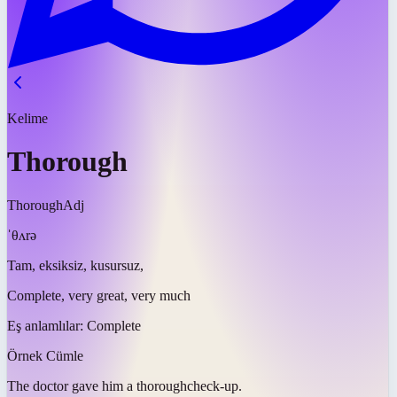
Kelime
Thorough
Thorough
Adj
ˈθʌrə
Tam, eksiksiz, kusursuz,
Complete, very great, very much
Eş anlamlılar:
Complete
Örnek Cümle
The doctor gave him a
thorough
check-up.