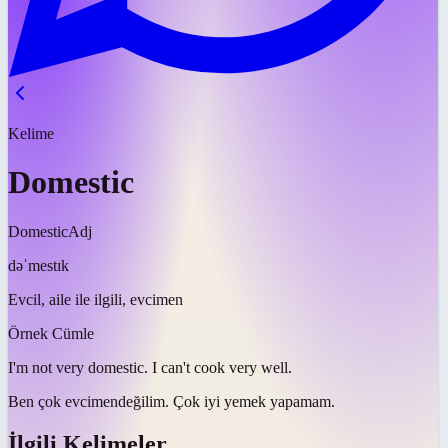
Kelime
Domestic
Domestic
Adj
dəˈmestɪk
Evcil, aile ile ilgili, evcimen
Örnek Cümle
I'm not very
domestic
. I can't cook very well.
Ben çok
evcimen
değilim. Çok iyi yemek yapamam.
İlgili Kelimeler