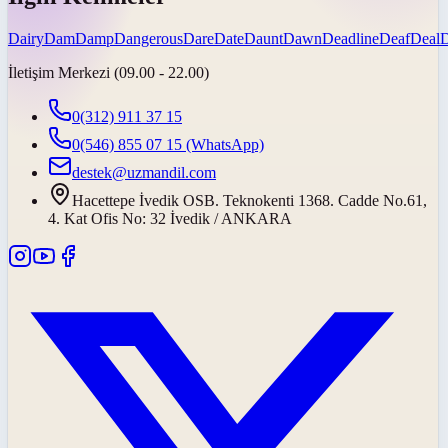
Dairy
Dam
Damp
Dangerous
Dare
Date
Daunt
Dawn
Deadline
Deaf
Deal
İletişim Merkezi (09.00 - 22.00)
0(312) 911 37 15
0(546) 855 07 15
(WhatsApp)
destek@uzmandil.com
Hacettepe İvedik OSB. Teknokenti 1368. Cadde No.61,
4. Kat Ofis No: 32 İvedik / ANKARA