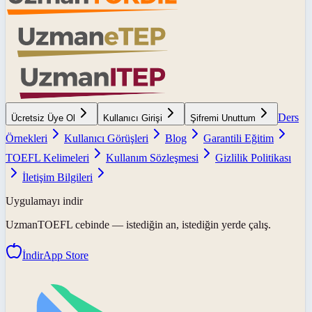
Ders
Ücretsiz Üye Ol
Kullanıcı Girişi
Şifremi Unuttum
Örnekleri
Kullanıcı Görüşleri
Blog
Garantili Eğitim
TOEFL Kelimeleri
Kullanım Sözleşmesi
Gizlilik Politikası
İletişim Bilgileri
Uygulamayı indir
UzmanTOEFL
cebinde — istediğin an, istediğin yerde çalış.
İndir
App Store