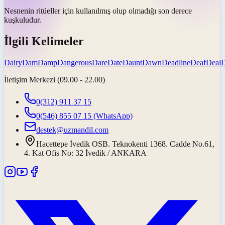
Nesnenin ritüeller için kullanılmış olup olmadığı son derece
kuşkuludur
.
İlgili Kelimeler
Dairy
Dam
Damp
Dangerous
Dare
Date
Daunt
Dawn
Deadline
Deaf
Deal
İletişim Merkezi (09.00 - 22.00)
0(312) 911 37 15
0(546) 855 07 15
(WhatsApp)
destek@uzmandil.com
Hacettepe İvedik OSB. Teknokenti 1368. Cadde No.61,
4. Kat Ofis No: 32 İvedik / ANKARA