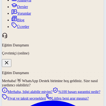
Anasayfa
Dersler
Yorumlar
Blog
Ücretler
Eğitim Danışmanı
Çevrimiçi (online)
Eğitim Danışmanı
Merhaba! 👋
WhatsApp Destek
birimine hoş geldiniz. Size nasıl
yardımcı olabiliriz?
Merhaba, bilgi alabilir miyim?
%100 başarı garantisi nedir?
Fiyat ve taksit seçenekleri
Lütfen beni arar mısınız?