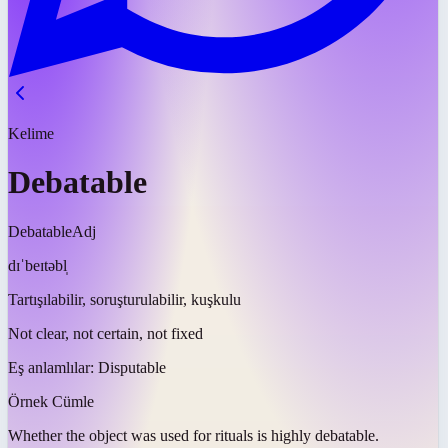
Kelime
Debatable
Debatable
Adj
dɪˈbeɪtəbl̩
Tartışılabilir, soruşturulabilir, kuşkulu
Not clear, not certain, not fixed
Eş anlamlılar:
Disputable
Örnek Cümle
Whether the object was used for rituals is highly
debatable
.