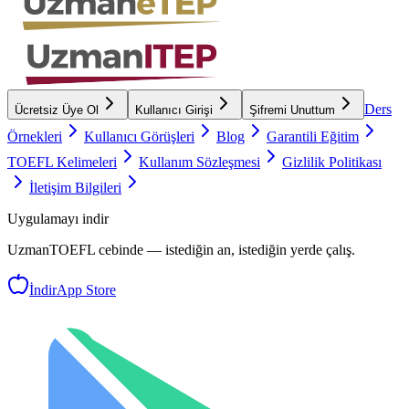
Ders
Ücretsiz Üye Ol
Kullanıcı Girişi
Şifremi Unuttum
Örnekleri
Kullanıcı Görüşleri
Blog
Garantili Eğitim
TOEFL Kelimeleri
Kullanım Sözleşmesi
Gizlilik Politikası
İletişim Bilgileri
Uygulamayı indir
UzmanTOEFL
cebinde — istediğin an, istediğin yerde çalış.
İndir
App Store