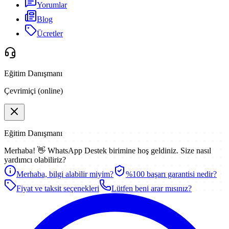
Yorumlar
Blog
Ücretler
Eğitim Danışmanı
Çevrimiçi (online)
Eğitim Danışmanı
Merhaba! 👋
WhatsApp Destek
birimine hoş geldiniz. Size nasıl
yardımcı olabiliriz?
Merhaba, bilgi alabilir miyim?
%100 başarı garantisi nedir?
Fiyat ve taksit seçenekleri
Lütfen beni arar mısınız?