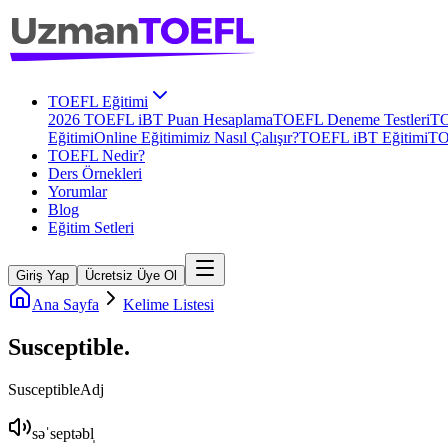
TOEFL Eğitimi
2026 TOEFL iBT Puan Hesaplama
TOEFL Deneme Testleri
TO
Eğitimi
Online Eğitimimiz Nasıl Çalışır?
TOEFL iBT Eğitimi
TO
TOEFL Nedir?
Ders Örnekleri
Yorumlar
Blog
Eğitim Setleri
Giriş Yap
Ücretsiz Üye Ol
Ana Sayfa
Kelime Listesi
Susceptible
.
Susceptible
Adj
səˈseptəbl̩