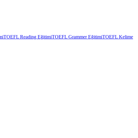
mi
TOEFL Reading Eğitimi
TOEFL Grammer Eğitimi
TOEFL Kelime