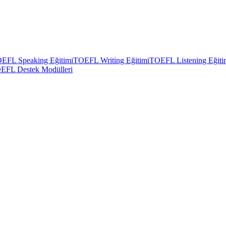
EFL Speaking Eğitimi
TOEFL Writing Eğitimi
TOEFL Listening Eğiti
EFL Destek Modülleri