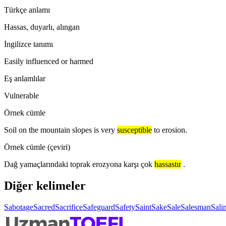
Türkçe anlamı
Hassas, duyarlı, alıngan
İngilizce tanımı
Easily influenced or harmed
Eş anlamlılar
Vulnerable
Örnek cümle
Soil on the mountain slopes is very
susceptible
to erosion.
Örnek cümle (çeviri)
Dağ yamaçlarındaki toprak erozyona karşı çok
hassastır
.
Diğer kelimeler
Sabotage
Sacred
Sacrifice
Safeguard
Safety
Saint
Sake
Sale
Salesman
Salin