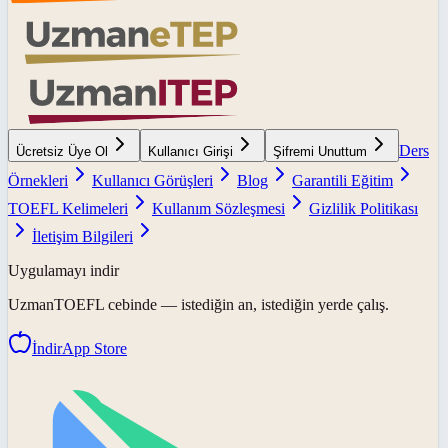
Ders
Ücretsiz Üye Ol
Kullanıcı Girişi
Şifremi Unuttum
Örnekleri
Kullanıcı Görüşleri
Blog
Garantili Eğitim
TOEFL Kelimeleri
Kullanım Sözleşmesi
Gizlilik Politikası
İletişim Bilgileri
Uygulamayı indir
UzmanTOEFL
cebinde — istediğin an, istediğin yerde çalış.
İndir
App Store