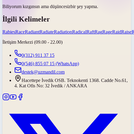
Biliyorum kızgınsın ama
düşüncesiz
bir şey yapma.
İlgili Kelimeler
Rabies
Race
Radiant
Radiate
Radiation
Radical
Raft
Rag
Rage
Raid
Raise
İletişim Merkezi (09.00 - 22.00)
0(312) 911 37 15
0(546) 855 07 15
(WhatsApp)
destek@uzmandil.com
Hacettepe İvedik OSB. Teknokenti 1368. Cadde No.61,
4. Kat Ofis No: 32 İvedik / ANKARA