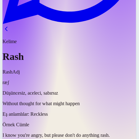
Kelime
Rash
Rash
Adj
ræʃ
Düşüncesiz, aceleci, sabırsız
Without thought for what might happen
Eş anlamlılar:
Reckless
Örnek Cümle
I know you're angry, but please don't do anything
rash
.