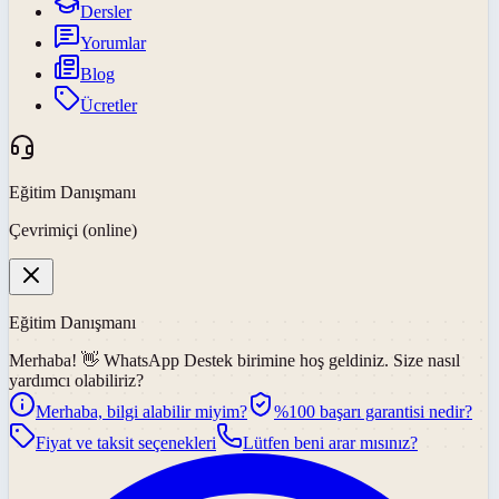
Dersler
Yorumlar
Blog
Ücretler
Eğitim Danışmanı
Çevrimiçi (online)
Eğitim Danışmanı
Merhaba! 👋
WhatsApp Destek
birimine hoş geldiniz. Size nasıl
yardımcı olabiliriz?
Merhaba, bilgi alabilir miyim?
%100 başarı garantisi nedir?
Fiyat ve taksit seçenekleri
Lütfen beni arar mısınız?