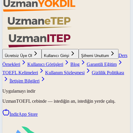
Ders
Ücretsiz Üye Ol
Kullanıcı Girişi
Şifremi Unuttum
Örnekleri
Kullanıcı Görüşleri
Blog
Garantili Eğitim
TOEFL Kelimeleri
Kullanım Sözleşmesi
Gizlilik Politikası
İletişim Bilgileri
Uygulamayı indir
UzmanTOEFL
cebinde — istediğin an, istediğin yerde çalış.
İndir
App Store