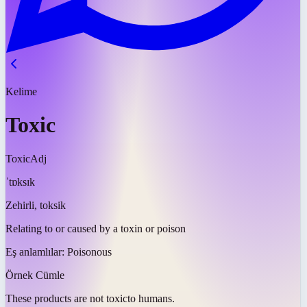
Kelime
Toxic
Toxic
Adj
ˈtɒksɪk
Zehirli, toksik
Relating to or caused by a toxin or poison
Eş anlamlılar:
Poisonous
Örnek Cümle
These products are not
toxic
to humans.