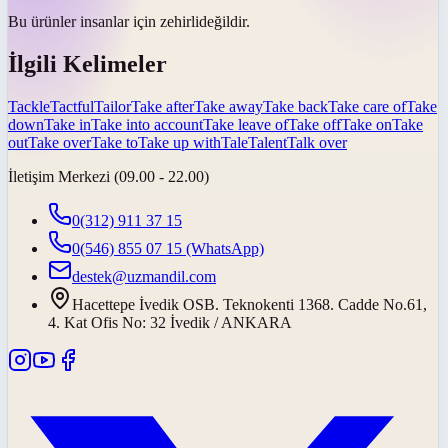
Bu ürünler insanlar için
zehirli
değildir.
İlgili Kelimeler
Tackle
Tactful
Tailor
Take after
Take away
Take back
Take care of
Take
down
Take in
Take into account
Take leave of
Take off
Take on
Take
out
Take over
Take to
Take up with
Tale
Talent
Talk over
İletişim Merkezi (09.00 - 22.00)
0(312) 911 37 15
0(546) 855 07 15
(WhatsApp)
destek@uzmandil.com
Hacettepe İvedik OSB. Teknokenti 1368. Cadde No.61,
4. Kat Ofis No: 32 İvedik / ANKARA