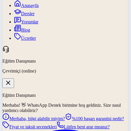
Anasayfa
Dersler
Yorumlar
Blog
Ücretler
Eğitim Danışmanı
Çevrimiçi (online)
Eğitim Danışmanı
Merhaba! 👋
WhatsApp Destek
birimine hoş geldiniz. Size nasıl
yardımcı olabiliriz?
Merhaba, bilgi alabilir miyim?
%100 başarı garantisi nedir?
Fiyat ve taksit seçenekleri
Lütfen beni arar mısınız?