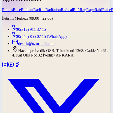
Rabies
Race
Radiant
Radiate
Radiation
Radical
Raft
Rag
Rage
Raid
Raise
İletişim Merkezi (09.00 - 22.00)
0(312) 911 37 15
0(546) 855 07 15
(WhatsApp)
destek@uzmandil.com
Hacettepe İvedik OSB. Teknokenti 1368. Cadde No.61,
4. Kat Ofis No: 32 İvedik / ANKARA