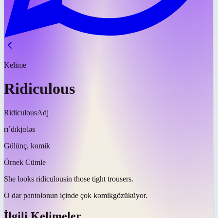
Kelime
Ridiculous
Ridiculous
Adj
rɪˈdɪkjʊləs
Gülünç, komik
Örnek Cümle
She looks
ridiculous
in those tight trousers.
O dar pantolonun içinde çok
komik
gözüküyor.
İlgili Kelimeler