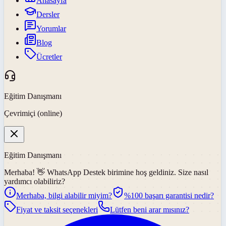
Anasayfa
Dersler
Yorumlar
Blog
Ücretler
Eğitim Danışmanı
Çevrimiçi (online)
Eğitim Danışmanı
Merhaba! 👋
WhatsApp Destek
birimine hoş geldiniz. Size nasıl
yardımcı olabiliriz?
Merhaba, bilgi alabilir miyim?
%100 başarı garantisi nedir?
Fiyat ve taksit seçenekleri
Lütfen beni arar mısınız?