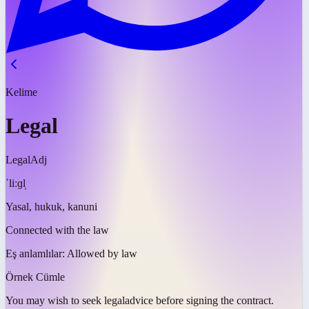
Kelime
Legal
Legal
Adj
ˈliːɡl̩
Yasal, hukuk, kanuni
Connected with the law
Eş anlamlılar:
Allowed by law
Örnek Cümle
You may wish to seek
legal
advice before signing the contract.