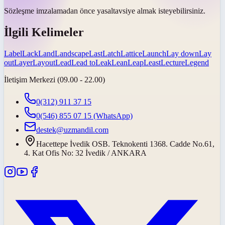
Sözleşme imzalamadan önce
yasal
tavsiye almak isteyebilirsiniz.
İlgili Kelimeler
Label
Lack
Land
Landscape
Last
Latch
Lattice
Launch
Lay down
Lay
out
Layer
Layout
Lead
Lead to
Leak
Lean
Leap
Least
Lecture
Legend
İletişim Merkezi (09.00 - 22.00)
0(312) 911 37 15
0(546) 855 07 15
(WhatsApp)
destek@uzmandil.com
Hacettepe İvedik OSB. Teknokenti 1368. Cadde No.61,
4. Kat Ofis No: 32 İvedik / ANKARA