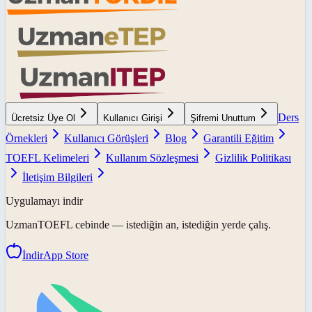
Ders
Ücretsiz Üye Ol
Kullanıcı Girişi
Şifremi Unuttum
Örnekleri
Kullanıcı Görüşleri
Blog
Garantili Eğitim
TOEFL Kelimeleri
Kullanım Sözleşmesi
Gizlilik Politikası
İletişim Bilgileri
Uygulamayı indir
UzmanTOEFL
cebinde — istediğin an, istediğin yerde çalış.
İndir
App Store