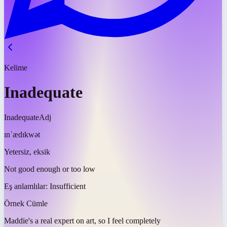
Kelime
Inadequate
Inadequate
Adj
ɪnˈædɪkwət
Yetersiz, eksik
Not good enough or too low
Eş anlamlılar:
Insufficient
Örnek Cümle
Maddie's a real expert on art, so I feel completely