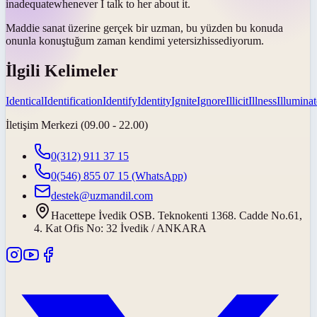
inadequate
whenever I talk to her about it.
Maddie sanat üzerine gerçek bir uzman, bu yüzden bu konuda
onunla konuştuğum zaman kendimi
yetersiz
hissediyorum.
İlgili Kelimeler
Identical
Identification
Identify
Identity
Ignite
Ignore
Illicit
Illness
Illuminat
İletişim Merkezi (09.00 - 22.00)
0(312) 911 37 15
0(546) 855 07 15
(WhatsApp)
destek@uzmandil.com
Hacettepe İvedik OSB. Teknokenti 1368. Cadde No.61,
4. Kat Ofis No: 32 İvedik / ANKARA