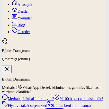
Anasayfa
Dersler
Yorumlar
Blog
Ücretler
Eğitim Danışmanı
Çevrimiçi (online)
Eğitim Danışmanı
Merhaba! 👋
WhatsApp Destek
birimine hoş geldiniz. Size nasıl
yardımcı olabiliriz?
Merhaba, bilgi alabilir miyim?
%100 başarı garantisi nedir?
Fiyat ve taksit seçenekleri
Lütfen beni arar mısınız?