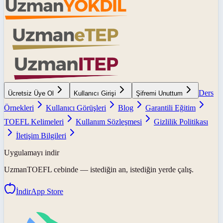
Ders
Ücretsiz Üye Ol
Kullanıcı Girişi
Şifremi Unuttum
Örnekleri
Kullanıcı Görüşleri
Blog
Garantili Eğitim
TOEFL Kelimeleri
Kullanım Sözleşmesi
Gizlilik Politikası
İletişim Bilgileri
Uygulamayı indir
UzmanTOEFL
cebinde — istediğin an, istediğin yerde çalış.
İndir
App Store