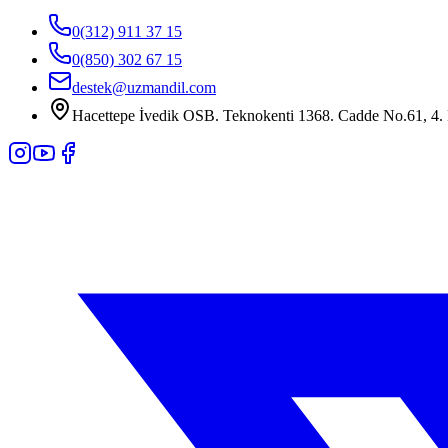
0(312) 911 37 15
0(850) 302 67 15
destek@uzmandil.com
Hacettepe İvedik OSB. Teknokenti 1368. Cadde No.61, 4