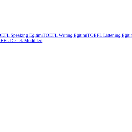
EFL Speaking Eğitimi
TOEFL Writing Eğitimi
TOEFL Listening Eğiti
EFL Destek Modülleri