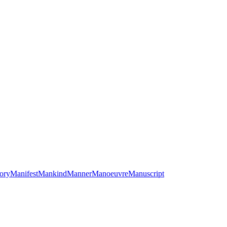
ory
Manifest
Mankind
Manner
Manoeuvre
Manuscript