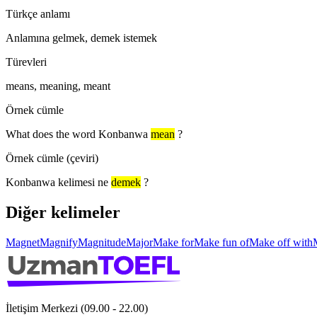
Türkçe anlamı
Anlamına gelmek, demek istemek
Türevleri
means, meaning, meant
Örnek cümle
What does the word Konbanwa
mean
?
Örnek cümle (çeviri)
Konbanwa kelimesi ne
demek
?
Diğer kelimeler
Magnet
Magnify
Magnitude
Major
Make for
Make fun of
Make off with
İletişim Merkezi (09.00 - 22.00)