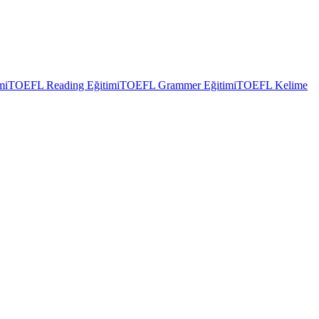
mi
TOEFL Reading Eğitimi
TOEFL Grammer Eğitimi
TOEFL Kelime