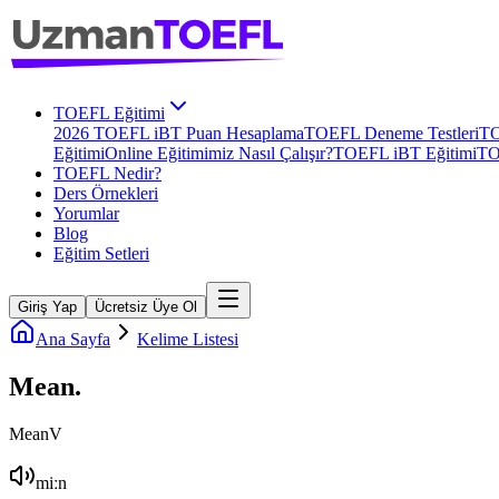
TOEFL Eğitimi
2026 TOEFL iBT Puan Hesaplama
TOEFL Deneme Testleri
TO
Eğitimi
Online Eğitimimiz Nasıl Çalışır?
TOEFL iBT Eğitimi
TO
TOEFL Nedir?
Ders Örnekleri
Yorumlar
Blog
Eğitim Setleri
Giriş Yap
Ücretsiz Üye Ol
Ana Sayfa
Kelime Listesi
Mean
.
Mean
V
miːn