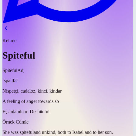
Kelime
Spiteful
Spiteful
Adj
ˈspaɪtfəl
Nispetçi, cadaloz, kinci, kindar
A feeling of anger towards sb
Eş anlamlılar:
Despiteful
Örnek Cümle
She was
spiteful
and unkind, both to Isabel and to her son.