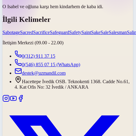
O Isabel ve oğluna karşı hem
kindar
hem de kaba idi.
İlgili Kelimeler
Sabotage
Sacred
Sacrifice
Safeguard
Safety
Saint
Sake
Sale
Salesman
Salin
İletişim Merkezi (09.00 - 22.00)
0(312) 911 37 15
0(546) 855 07 15
(WhatsApp)
destek@uzmandil.com
Hacettepe İvedik OSB. Teknokenti 1368. Cadde No.61,
4. Kat Ofis No: 32 İvedik / ANKARA