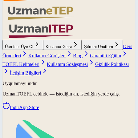
Ders
Ücretsiz Üye Ol
Kullanıcı Girişi
Şifremi Unuttum
Örnekleri
Kullanıcı Görüşleri
Blog
Garantili Eğitim
TOEFL Kelimeleri
Kullanım Sözleşmesi
Gizlilik Politikası
İletişim Bilgileri
Uygulamayı indir
UzmanTOEFL
cebinde — istediğin an, istediğin yerde çalış.
İndir
App Store