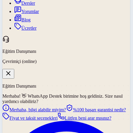
Dersler
Yorumlar
Blog
Ücretler
Eğitim Danışmanı
Çevrimiçi (online)
Eğitim Danışmanı
Merhaba! 👋
WhatsApp Destek
birimine hoş geldiniz. Size nasıl
yardımcı olabiliriz?
Merhaba, bilgi alabilir miyim?
%100 başarı garantisi nedir?
Fiyat ve taksit seçenekleri
Lütfen beni arar mısınız?