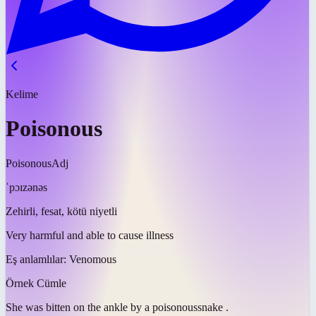
Kelime
Poisonous
Poisonous
Adj
ˈpɔɪzənəs
Zehirli, fesat, kötü niyetli
Very harmful and able to cause illness
Eş anlamlılar:
Venomous
Örnek Cümle
She was bitten on the ankle by a
poisonous
snake .