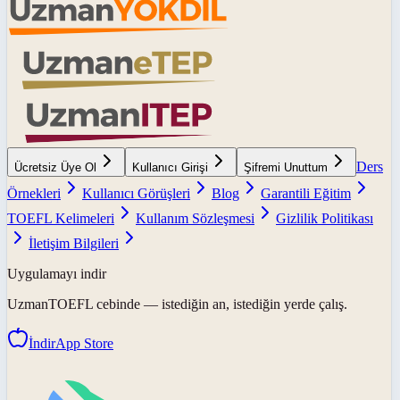
Ders
Ücretsiz Üye Ol
Kullanıcı Girişi
Şifremi Unuttum
Örnekleri
Kullanıcı Görüşleri
Blog
Garantili Eğitim
TOEFL Kelimeleri
Kullanım Sözleşmesi
Gizlilik Politikası
İletişim Bilgileri
Uygulamayı indir
UzmanTOEFL
cebinde — istediğin an, istediğin yerde çalış.
İndir
App Store