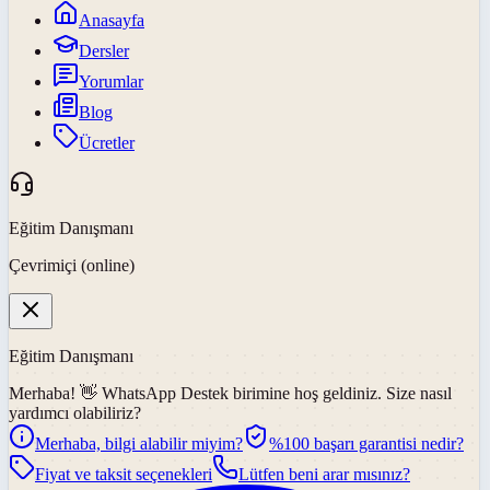
Anasayfa
Dersler
Yorumlar
Blog
Ücretler
Eğitim Danışmanı
Çevrimiçi (online)
Eğitim Danışmanı
Merhaba! 👋
WhatsApp Destek
birimine hoş geldiniz. Size nasıl
yardımcı olabiliriz?
Merhaba, bilgi alabilir miyim?
%100 başarı garantisi nedir?
Fiyat ve taksit seçenekleri
Lütfen beni arar mısınız?