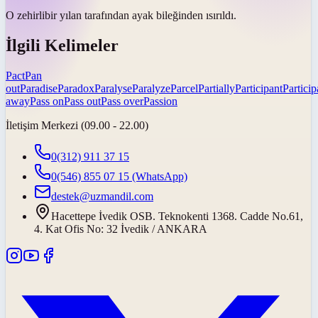
O
zehirli
bir yılan tarafından ayak bileğinden ısırıldı.
İlgili Kelimeler
Pact
Pan
out
Paradise
Paradox
Paralyse
Paralyze
Parcel
Partially
Participant
Particip
away
Pass on
Pass out
Pass over
Passion
İletişim Merkezi (09.00 - 22.00)
0(312) 911 37 15
0(546) 855 07 15
(WhatsApp)
destek@uzmandil.com
Hacettepe İvedik OSB. Teknokenti 1368. Cadde No.61,
4. Kat Ofis No: 32 İvedik / ANKARA