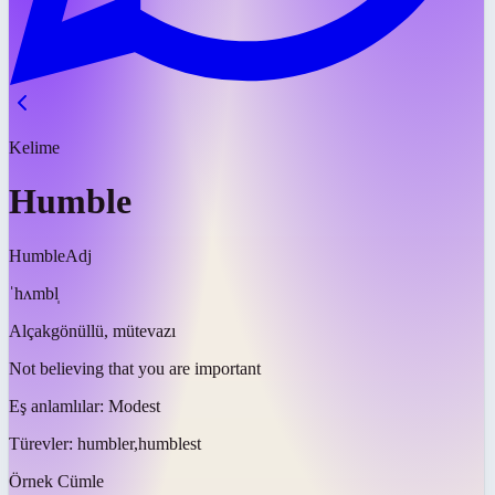
Kelime
Humble
Humble
Adj
ˈhʌmbl̩
Alçakgönüllü, mütevazı
Not believing that you are important
Eş anlamlılar:
Modest
Türevler:
humbler,humblest
Örnek Cümle