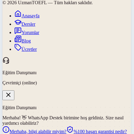
©
2026
UzmanTOEFL
— Tüm hakları saklıdır.
Anasayfa
Dersler
Yorumlar
Blog
Ücretler
Eğitim Danışmanı
Çevrimiçi (online)
Eğitim Danışmanı
Merhaba! 👋
WhatsApp Destek
birimine hoş geldiniz. Size nasıl
yardımcı olabiliriz?
Merhaba, bilgi alabilir miyim?
%100 başarı garantisi nedir?