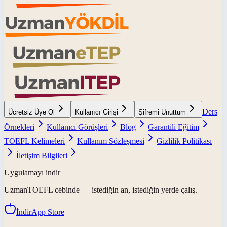
Ders
Ücretsiz Üye Ol
Kullanıcı Girişi
Şifremi Unuttum
Örnekleri
Kullanıcı Görüşleri
Blog
Garantili Eğitim
TOEFL Kelimeleri
Kullanım Sözleşmesi
Gizlilik Politikası
İletişim Bilgileri
Uygulamayı indir
UzmanTOEFL
cebinde — istediğin an, istediğin yerde çalış.
İndir
App Store