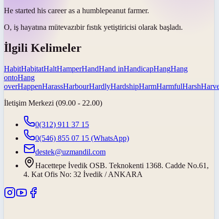
He started his career as a
humble
peanut farmer.
O, iş hayatına
mütevazı
bir fıstık yetiştiricisi olarak başladı.
İlgili Kelimeler
Habit
Habitat
Halt
Hamper
Hand
Hand in
Handicap
Hang
Hang
onto
Hang
over
Happen
Harass
Harbour
Hardly
Hardship
Harm
Harmful
Harsh
Harve
İletişim Merkezi (09.00 - 22.00)
0(312) 911 37 15
0(546) 855 07 15
(WhatsApp)
destek@uzmandil.com
Hacettepe İvedik OSB. Teknokenti 1368. Cadde No.61,
4. Kat Ofis No: 32 İvedik / ANKARA