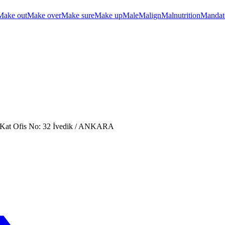
Make out
Make over
Make sure
Make up
Male
Malign
Malnutrition
Mandat
. Kat Ofis No: 32 İvedik / ANKARA