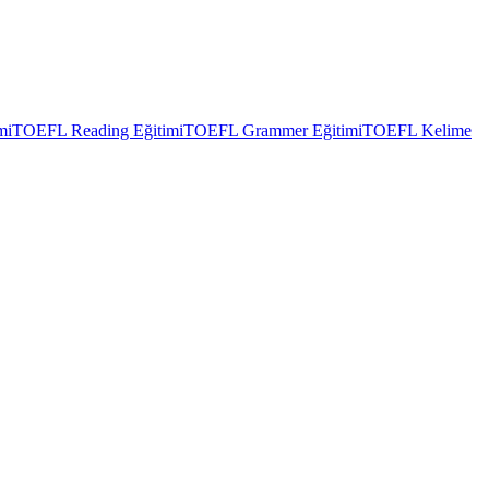
mi
TOEFL Reading Eğitimi
TOEFL Grammer Eğitimi
TOEFL Kelime