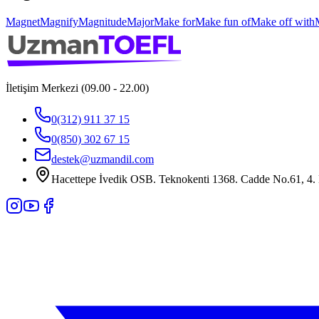
Magnet
Magnify
Magnitude
Major
Make for
Make fun of
Make off with
İletişim Merkezi (09.00 - 22.00)
0(312) 911 37 15
0(850) 302 67 15
destek@uzmandil.com
Hacettepe İvedik OSB. Teknokenti 1368. Cadde No.61, 4