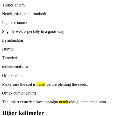
Türkçe anlamı
Nemli, ıslak, sulu, rutubetli
İngilizce tanımı
Slightly wet, especially in a good way
Eş anlamlılar
Humid
Türevleri
moister,moistest
Örnek cümle
Make sure the soil is
moist
before planting the seeds.
Örnek cümle (çeviri)
Tohumları ekmeden önce toprağın
nemli
olduğundan emin olun.
Diğer kelimeler