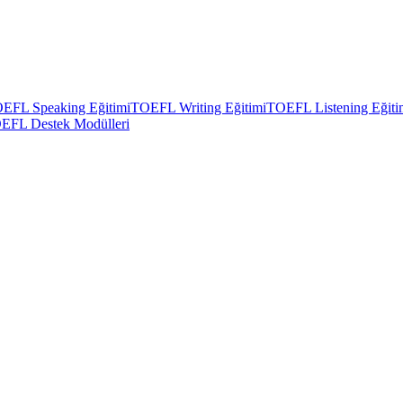
EFL Speaking Eğitimi
TOEFL Writing Eğitimi
TOEFL Listening Eğiti
EFL Destek Modülleri