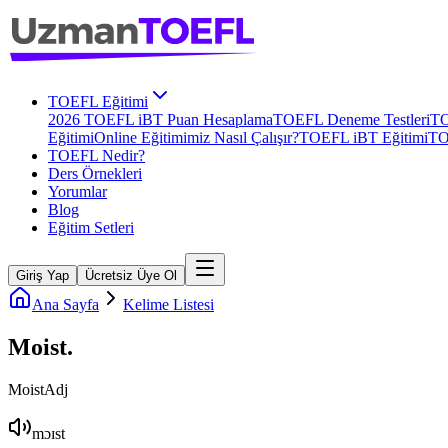
TOEFL Eğitimi
2026 TOEFL iBT Puan Hesaplama
TOEFL Deneme Testleri
TO
Eğitimi
Online Eğitimimiz Nasıl Çalışır?
TOEFL iBT Eğitimi
TO
TOEFL Nedir?
Ders Örnekleri
Yorumlar
Blog
Eğitim Setleri
Giriş Yap
Ücretsiz Üye Ol
Ana Sayfa
Kelime Listesi
Moist
.
Moist
Adj
mɔɪst