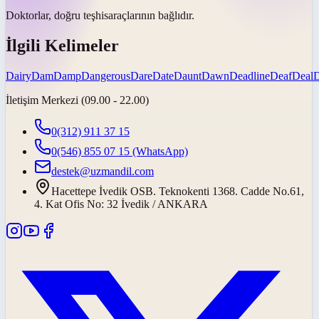
Doktorlar, doğru
teşhis
araçlarının bağlıdır.
İlgili Kelimeler
Dairy
Dam
Damp
Dangerous
Dare
Date
Daunt
Dawn
Deadline
Deaf
Deal
İletişim Merkezi (09.00 - 22.00)
0(312) 911 37 15
0(546) 855 07 15
(WhatsApp)
destek@uzmandil.com
Hacettepe İvedik OSB. Teknokenti 1368. Cadde No.61,
4. Kat Ofis No: 32 İvedik / ANKARA