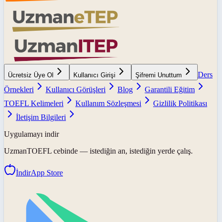
Ders
Ücretsiz Üye Ol
Kullanıcı Girişi
Şifremi Unuttum
Örnekleri
Kullanıcı Görüşleri
Blog
Garantili Eğitim
TOEFL Kelimeleri
Kullanım Sözleşmesi
Gizlilik Politikası
İletişim Bilgileri
Uygulamayı indir
UzmanTOEFL
cebinde — istediğin an, istediğin yerde çalış.
İndir
App Store