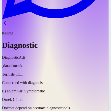
Kelime
Diagnostic
Diagnostic
Adj
ˌdaɪəɡˈnɒstɪk
Teşhisle ilgili
Concerned with diagnosis
Eş anlamlılar:
Symptomatic
Örnek Cümle
Doctors depend on accurate
diagnostic
tools.