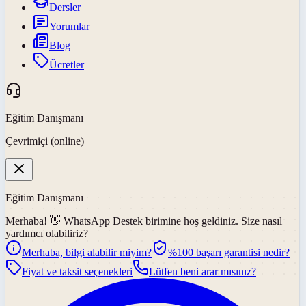
Dersler
Yorumlar
Blog
Ücretler
Eğitim Danışmanı
Çevrimiçi (online)
Eğitim Danışmanı
Merhaba! 👋
WhatsApp Destek
birimine hoş geldiniz. Size nasıl
yardımcı olabiliriz?
Merhaba, bilgi alabilir miyim?
%100 başarı garantisi nedir?
Fiyat ve taksit seçenekleri
Lütfen beni arar mısınız?