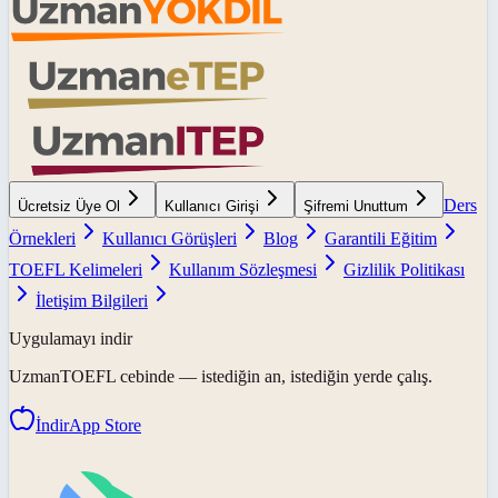
Ders
Ücretsiz Üye Ol
Kullanıcı Girişi
Şifremi Unuttum
Örnekleri
Kullanıcı Görüşleri
Blog
Garantili Eğitim
TOEFL Kelimeleri
Kullanım Sözleşmesi
Gizlilik Politikası
İletişim Bilgileri
Uygulamayı indir
UzmanTOEFL
cebinde — istediğin an, istediğin yerde çalış.
İndir
App Store