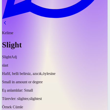
Kelime
Slight
Slight
Adj
slaɪt
Hafif, belli belirsiz, azıcık,öylesine
Small in amount or degree
Eş anlamlılar:
Small
Türevler:
slighter,slightest
Örnek Cümle