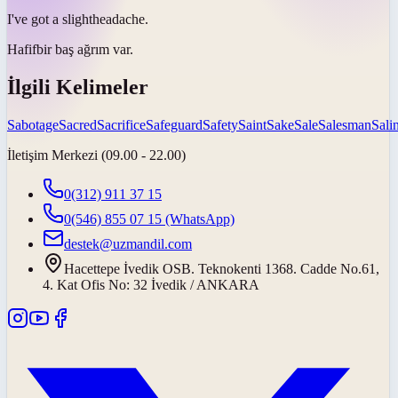
I've got a
slight
headache.
Hafif
bir baş ağrım var.
İlgili Kelimeler
Sabotage
Sacred
Sacrifice
Safeguard
Safety
Saint
Sake
Sale
Salesman
Salin
İletişim Merkezi (09.00 - 22.00)
0(312) 911 37 15
0(546) 855 07 15
(WhatsApp)
destek@uzmandil.com
Hacettepe İvedik OSB. Teknokenti 1368. Cadde No.61,
4. Kat Ofis No: 32 İvedik / ANKARA