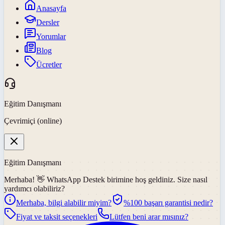
Anasayfa
Dersler
Yorumlar
Blog
Ücretler
Eğitim Danışmanı
Çevrimiçi (online)
Eğitim Danışmanı
Merhaba! 👋
WhatsApp Destek
birimine hoş geldiniz. Size nasıl
yardımcı olabiliriz?
Merhaba, bilgi alabilir miyim?
%100 başarı garantisi nedir?
Fiyat ve taksit seçenekleri
Lütfen beni arar mısınız?