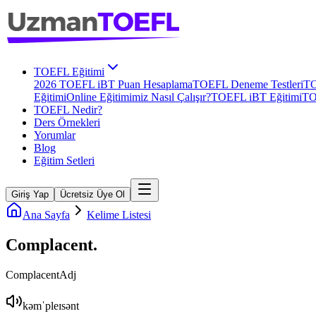
TOEFL Eğitimi
2026 TOEFL iBT Puan Hesaplama
TOEFL Deneme Testleri
TO
Eğitimi
Online Eğitimimiz Nasıl Çalışır?
TOEFL iBT Eğitimi
TO
TOEFL Nedir?
Ders Örnekleri
Yorumlar
Blog
Eğitim Setleri
Giriş Yap
Ücretsiz Üye Ol
Ana Sayfa
Kelime Listesi
Complacent
.
Complacent
Adj
kəmˈpleɪsənt