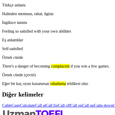
Türkçe anlamı
Halinden memnun, rahat, ilgisiz
İngilizce tanımı
Feeling so satisfied with your own abilities
Eş anlamlılar
Self-satisfied
Örnek cümle
There's a danger of becoming
complacent
if you win a few games.
Örnek cümle (çeviri)
Eğer bir kaç oyun kazanırsan
rahatlama
tehlikesi olur.
Diğer kelimeler
Cable
Cage
Calculate
Call at
Call for
Call off
Call on
Call up
Calm down
C