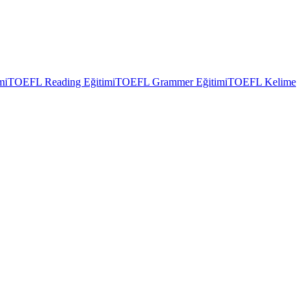
mi
TOEFL Reading Eğitimi
TOEFL Grammer Eğitimi
TOEFL Kelime