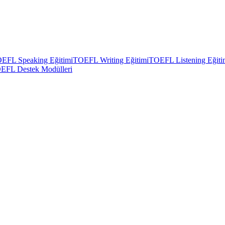
EFL Speaking Eğitimi
TOEFL Writing Eğitimi
TOEFL Listening Eğiti
EFL Destek Modülleri