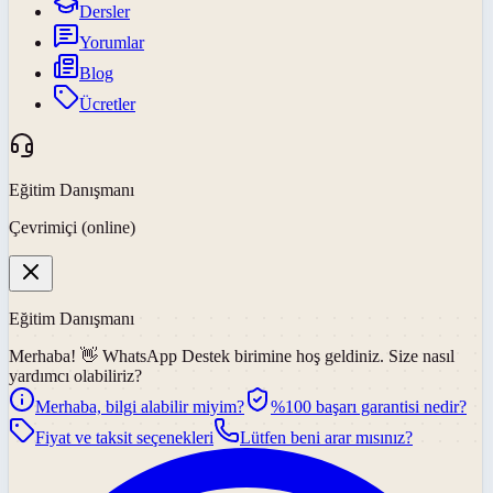
Dersler
Yorumlar
Blog
Ücretler
Eğitim Danışmanı
Çevrimiçi (online)
Eğitim Danışmanı
Merhaba! 👋
WhatsApp Destek
birimine hoş geldiniz. Size nasıl
yardımcı olabiliriz?
Merhaba, bilgi alabilir miyim?
%100 başarı garantisi nedir?
Fiyat ve taksit seçenekleri
Lütfen beni arar mısınız?