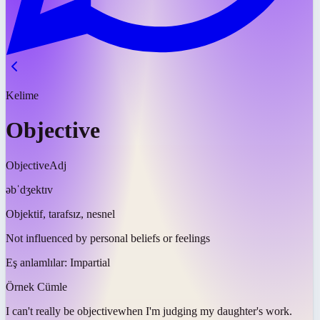
Kelime
Objective
Objective
Adj
əbˈdʒektɪv
Objektif, tarafsız, nesnel
Not influenced by personal beliefs or feelings
Eş anlamlılar:
Impartial
Örnek Cümle
I can't really be
objective
when I'm judging my daughter's work.