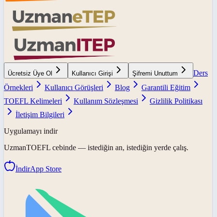
Ders
Ücretsiz Üye Ol
Kullanıcı Girişi
Şifremi Unuttum
Örnekleri
Kullanıcı Görüşleri
Blog
Garantili Eğitim
TOEFL Kelimeleri
Kullanım Sözleşmesi
Gizlilik Politikası
İletişim Bilgileri
Uygulamayı indir
UzmanTOEFL
cebinde — istediğin an, istediğin yerde çalış.
İndir
App Store