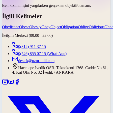
Ben kızımın işini yargılarken gerçekten
objektif
olamam.
İlgili Kelimeler
Obedience
Obese
Obesity
Obey
Object
Obligation
Oblige
Oblivious
Obno
İletişim Merkezi (09.00 - 22.00)
0(312) 911 37 15
0(546) 855 07 15
(WhatsApp)
destek@uzmandil.com
Hacettepe İvedik OSB. Teknokenti 1368. Cadde No.61,
4. Kat Ofis No: 32 İvedik / ANKARA