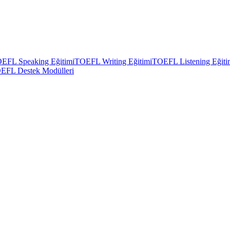
EFL Speaking Eğitimi
TOEFL Writing Eğitimi
TOEFL Listening Eğiti
EFL Destek Modülleri