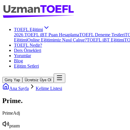
TOEFL Eğitimi
2026 TOEFL iBT Puan Hesaplama
TOEFL Deneme Testleri
TO
Eğitimi
Online Eğitimimiz Nasıl Çalışır?
TOEFL iBT Eğitimi
TO
TOEFL Nedir?
Ders Örnekleri
Yorumlar
Blog
Eğitim Setleri
Giriş Yap
Ücretsiz Üye Ol
Ana Sayfa
Kelime Listesi
Prime
.
Prime
Adj
praɪm