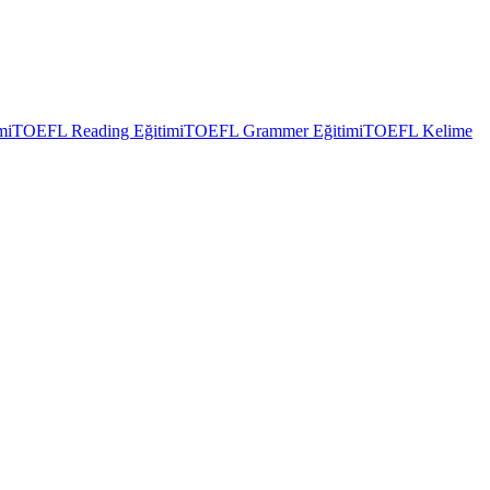
mi
TOEFL Reading Eğitimi
TOEFL Grammer Eğitimi
TOEFL Kelime