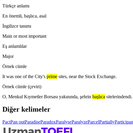
Türkçe anlamı
En önemli, başlıca, asal
İngilizce tanımı
Main or most important
Eş anlamlılar
Major
Örnek cümle
It was one of the City's
prime
sites, near the Stock Exchange.
Örnek cümle (çeviri)
O, Menkul Kıymetler Borsası yakınında, şehrin
başlıca
sitelerindendi.
Diğer kelimeler
Pact
Pan out
Paradise
Paradox
Paralyse
Paralyze
Parcel
Partially
Participan