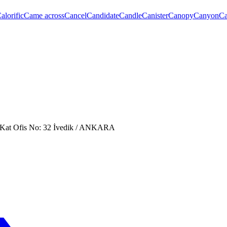
alorific
Came across
Cancel
Candidate
Candle
Canister
Canopy
Canyon
Ca
. Kat Ofis No: 32 İvedik / ANKARA