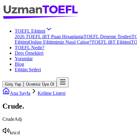
TOEFL Eğitimi
2026 TOEFL iBT Puan Hesaplama
TOEFL Deneme Testleri
TO
Eğitimi
Online Eğitimimiz Nasıl Çalışır?
TOEFL iBT Eğitimi
TO
TOEFL Nedir?
Ders Örnekleri
Yorumlar
Blog
Eğitim Setleri
Giriş Yap
Ücretsiz Üye Ol
Ana Sayfa
Kelime Listesi
Crude
.
Crude
Adj
kruːd