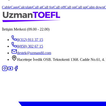
Cable
Cage
Calculate
Call at
Call for
Call off
Call on
Call up
Calm down
C
İletişim Merkezi (09.00 - 22.00)
0(312) 911 37 15
0(850) 302 67 15
destek@uzmandil.com
Hacettepe İvedik OSB. Teknokenti 1368. Cadde No.61, 4