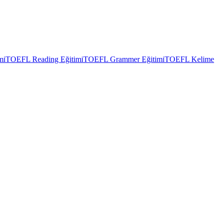
mi
TOEFL Reading Eğitimi
TOEFL Grammer Eğitimi
TOEFL Kelime