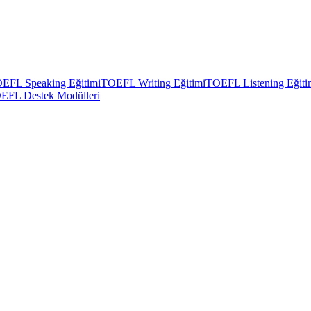
EFL Speaking Eğitimi
TOEFL Writing Eğitimi
TOEFL Listening Eğiti
EFL Destek Modülleri