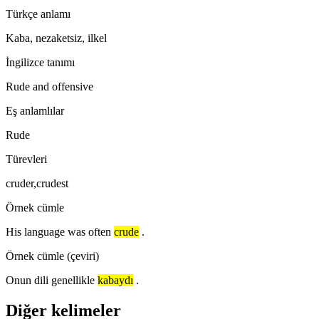
Türkçe anlamı
Kaba, nezaketsiz, ilkel
İngilizce tanımı
Rude and offensive
Eş anlamlılar
Rude
Türevleri
cruder,crudest
Örnek cümle
His language was often
crude
.
Örnek cümle (çeviri)
Onun dili genellikle
kabaydı
.
Diğer kelimeler