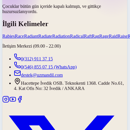
Çocuklar bütün gün içeride kapalı kalmıştı, ve gittikçe
huzursuzlanıyordu
.
İlgili Kelimeler
Rabies
Race
Radiant
Radiate
Radiation
Radical
Raft
Rag
Rage
Raid
Raise
İletişim Merkezi (09.00 - 22.00)
0(312) 911 37 15
0(546) 855 07 15
(WhatsApp)
destek@uzmandil.com
Hacettepe İvedik OSB. Teknokenti 1368. Cadde No.61,
4. Kat Ofis No: 32 İvedik / ANKARA