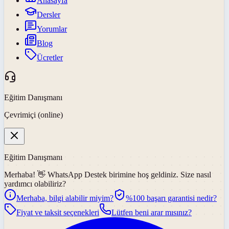
Anasayfa
Dersler
Yorumlar
Blog
Ücretler
Eğitim Danışmanı
Çevrimiçi (online)
Eğitim Danışmanı
Merhaba! 👋
WhatsApp Destek
birimine hoş geldiniz. Size nasıl
yardımcı olabiliriz?
Merhaba, bilgi alabilir miyim?
%100 başarı garantisi nedir?
Fiyat ve taksit seçenekleri
Lütfen beni arar mısınız?