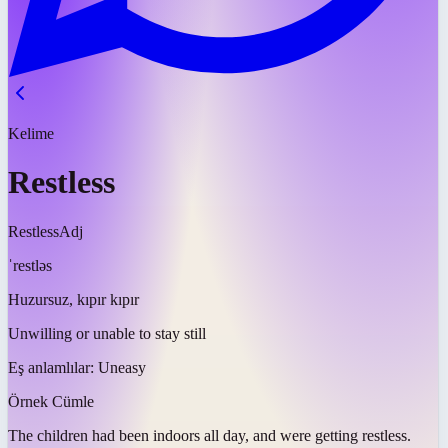
Kelime
Restless
Restless
Adj
ˈrestləs
Huzursuz, kıpır kıpır
Unwilling or unable to stay still
Eş anlamlılar:
Uneasy
Örnek Cümle
The children had been indoors all day, and were getting
restless
.