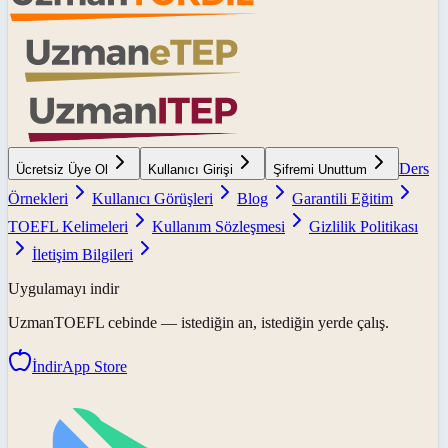
Ders
Ücretsiz Üye Ol
Kullanıcı Girişi
Şifremi Unuttum
Örnekleri
Kullanıcı Görüşleri
Blog
Garantili Eğitim
TOEFL Kelimeleri
Kullanım Sözleşmesi
Gizlilik Politikası
İletişim Bilgileri
Uygulamayı indir
UzmanTOEFL
cebinde — istediğin an, istediğin yerde çalış.
İndir
App Store