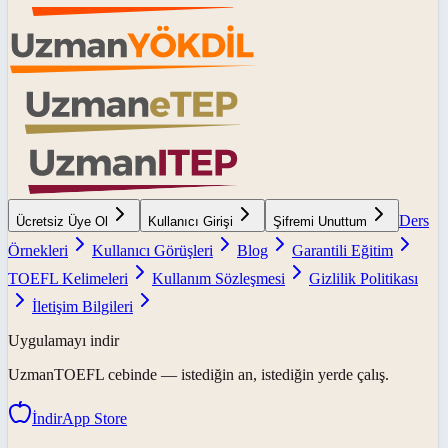
Ders
Ücretsiz Üye Ol
Kullanıcı Girişi
Şifremi Unuttum
Örnekleri
Kullanıcı Görüşleri
Blog
Garantili Eğitim
TOEFL Kelimeleri
Kullanım Sözleşmesi
Gizlilik Politikası
İletişim Bilgileri
Uygulamayı indir
UzmanTOEFL
cebinde — istediğin an, istediğin yerde çalış.
İndir
App Store