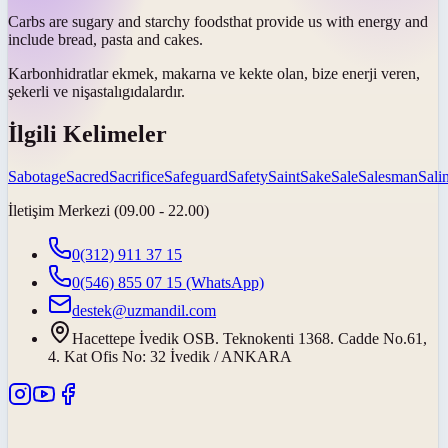
Carbs are sugary and
starchy foods
that provide us with energy and
include bread, pasta and cakes.
Karbonhidratlar ekmek, makarna ve kekte olan, bize enerji veren,
şekerli ve
nişastalı
gıdalardır.
İlgili Kelimeler
Sabotage
Sacred
Sacrifice
Safeguard
Safety
Saint
Sake
Sale
Salesman
Salin
İletişim Merkezi (09.00 - 22.00)
0(312) 911 37 15
0(546) 855 07 15
(WhatsApp)
destek@uzmandil.com
Hacettepe İvedik OSB. Teknokenti 1368. Cadde No.61,
4. Kat Ofis No: 32 İvedik / ANKARA