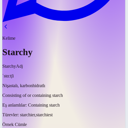
Kelime
Starchy
Starchy
Adj
ˈstɑːtʃi
Nişastalı, karbonhidratlı
Consisting of or containing starch
Eş anlamlılar:
Containing starch
Türevler:
starchier,starchiest
Örnek Cümle