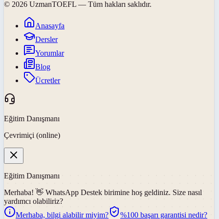
©
2026
UzmanTOEFL
— Tüm hakları saklıdır.
Anasayfa
Dersler
Yorumlar
Blog
Ücretler
Eğitim Danışmanı
Çevrimiçi (online)
Eğitim Danışmanı
Merhaba! 👋
WhatsApp Destek
birimine hoş geldiniz. Size nasıl
yardımcı olabiliriz?
Merhaba, bilgi alabilir miyim?
%100 başarı garantisi nedir?