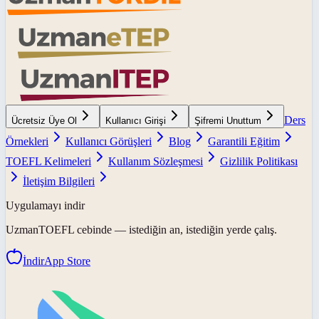
Ders
Ücretsiz Üye Ol
Kullanıcı Girişi
Şifremi Unuttum
Örnekleri
Kullanıcı Görüşleri
Blog
Garantili Eğitim
TOEFL Kelimeleri
Kullanım Sözleşmesi
Gizlilik Politikası
İletişim Bilgileri
Uygulamayı indir
UzmanTOEFL
cebinde — istediğin an, istediğin yerde çalış.
İndir
App Store