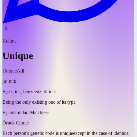
Kelime
Unique
Unique
Adj
juːˈniːk
Eşsiz, tek, benzersiz, biricik
Being the only existing one of its type
Eş anlamlılar:
Matchless
Örnek Cümle
Each person's genetic code is
unique
except in the case of identical