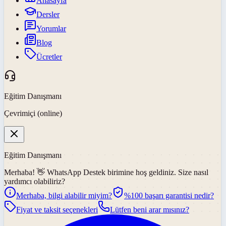
Anasayfa
Dersler
Yorumlar
Blog
Ücretler
Eğitim Danışmanı
Çevrimiçi (online)
Eğitim Danışmanı
Merhaba! 👋
WhatsApp Destek
birimine hoş geldiniz. Size nasıl
yardımcı olabiliriz?
Merhaba, bilgi alabilir miyim?
%100 başarı garantisi nedir?
Fiyat ve taksit seçenekleri
Lütfen beni arar mısınız?