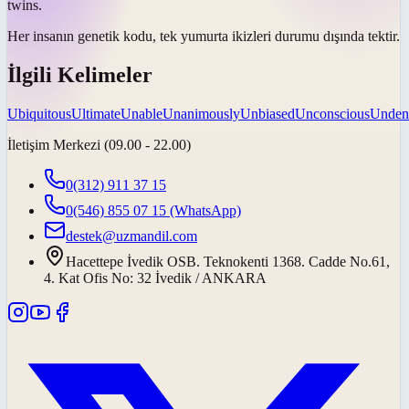
twins.
Her insanın genetik kodu, tek yumurta ikizleri durumu dışında
tektir
.
İlgili Kelimeler
Ubiquitous
Ultimate
Unable
Unanimously
Unbiased
Unconscious
Unden
İletişim Merkezi (09.00 - 22.00)
0(312) 911 37 15
0(546) 855 07 15
(WhatsApp)
destek@uzmandil.com
Hacettepe İvedik OSB. Teknokenti 1368. Cadde No.61,
4. Kat Ofis No: 32 İvedik / ANKARA