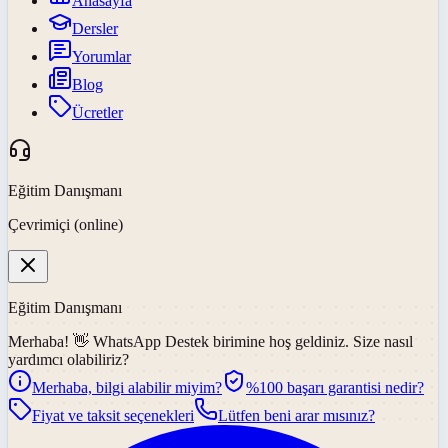
Anasayfa
Dersler
Yorumlar
Blog
Ücretler
Eğitim Danışmanı
Çevrimiçi (online)
Eğitim Danışmanı
Merhaba! 👋
WhatsApp Destek
birimine hoş geldiniz. Size nasıl
yardımcı olabiliriz?
Merhaba, bilgi alabilir miyim?
%100 başarı garantisi nedir?
Fiyat ve taksit seçenekleri
Lütfen beni arar mısınız?