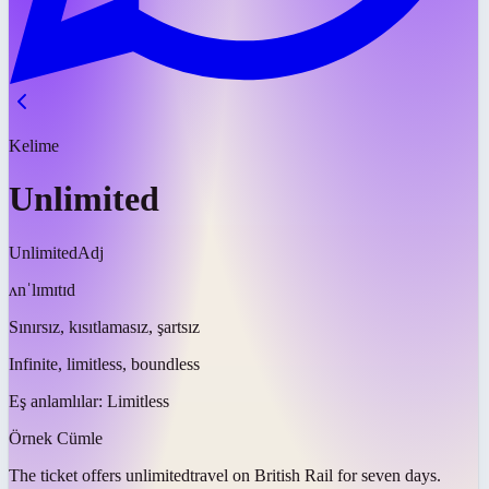
Kelime
Unlimited
Unlimited
Adj
ʌnˈlɪmɪtɪd
Sınırsız, kısıtlamasız, şartsız
Infinite, limitless, boundless
Eş anlamlılar:
Limitless
Örnek Cümle
The ticket offers
unlimited
travel on British Rail for seven days.