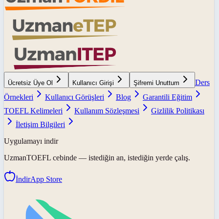
Ders
Ücretsiz Üye Ol
Kullanıcı Girişi
Şifremi Unuttum
Örnekleri
Kullanıcı Görüşleri
Blog
Garantili Eğitim
TOEFL Kelimeleri
Kullanım Sözleşmesi
Gizlilik Politikası
İletişim Bilgileri
Uygulamayı indir
UzmanTOEFL
cebinde — istediğin an, istediğin yerde çalış.
İndir
App Store