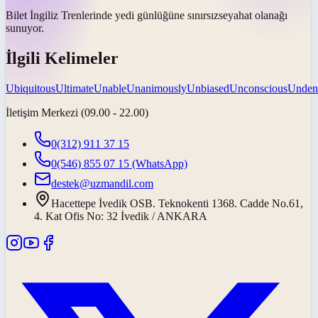
Bilet İngiliz Trenlerinde yedi günlüğüne
sınırsız
seyahat olanağı
sunuyor.
İlgili Kelimeler
Ubiquitous
Ultimate
Unable
Unanimously
Unbiased
Unconscious
Unden
İletişim Merkezi (09.00 - 22.00)
0(312) 911 37 15
0(546) 855 07 15
(WhatsApp)
destek@uzmandil.com
Hacettepe İvedik OSB. Teknokenti 1368. Cadde No.61,
4. Kat Ofis No: 32 İvedik / ANKARA