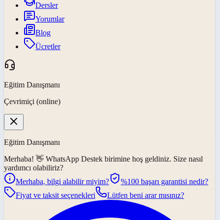
Dersler
Yorumlar
Blog
Ücretler
Eğitim Danışmanı
Çevrimiçi (online)
Eğitim Danışmanı
Merhaba! 👋
WhatsApp Destek
birimine hoş geldiniz. Size nasıl
yardımcı olabiliriz?
Merhaba, bilgi alabilir miyim?
%100 başarı garantisi nedir?
Fiyat ve taksit seçenekleri
Lütfen beni arar mısınız?