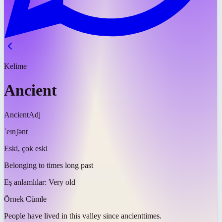
Kelime
Ancient
Ancient
Adj
ˈeɪnʃənt
Eski, çok eski
Belonging to times long past
Eş anlamlılar:
Very old
Örnek Cümle
People have lived in this valley since
ancient
times.