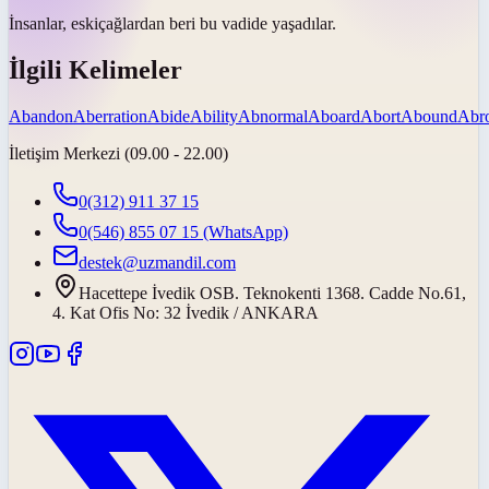
İnsanlar,
eski
çağlardan beri bu vadide yaşadılar.
İlgili Kelimeler
Abandon
Aberration
Abide
Ability
Abnormal
Aboard
Abort
Abound
Abr
İletişim Merkezi (09.00 - 22.00)
0(312) 911 37 15
0(546) 855 07 15
(WhatsApp)
destek@uzmandil.com
Hacettepe İvedik OSB. Teknokenti 1368. Cadde No.61,
4. Kat Ofis No: 32 İvedik / ANKARA