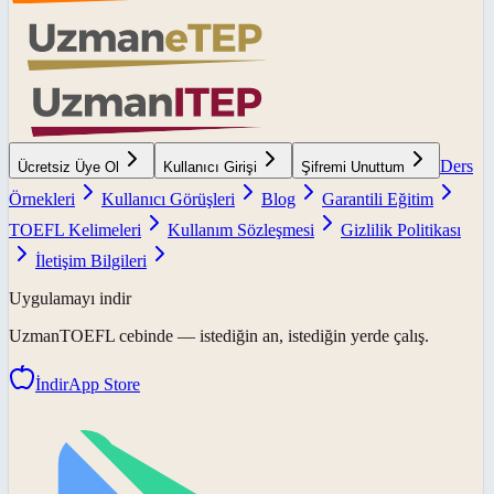
Ders
Ücretsiz Üye Ol
Kullanıcı Girişi
Şifremi Unuttum
Örnekleri
Kullanıcı Görüşleri
Blog
Garantili Eğitim
TOEFL Kelimeleri
Kullanım Sözleşmesi
Gizlilik Politikası
İletişim Bilgileri
Uygulamayı indir
UzmanTOEFL
cebinde — istediğin an, istediğin yerde çalış.
İndir
App Store